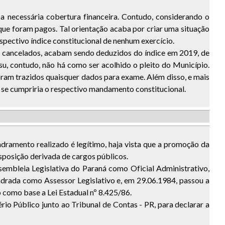
a necessária cobertura financeira. Contudo, considerando o
ue foram pagos. Tal orientação acaba por criar uma situação
pectivo índice constitucional de nenhum exercício.
aso cancelados, acabam sendo deduzidos do índice em 2019, de
su, contudo, não há como ser acolhido o pleito do Município.
oram trazidos quaisquer dados para exame. Além disso, e mais
se cumpriria o respectivo mandamento constitucional.
adramento realizado é legítimo, haja vista que a promoção da
sposição derivada de cargos públicos.
embleia Legislativa do Paraná como Oficial Administrativo,
adrada como Assessor Legislativo e, em 29.06.1984, passou a
o como base a Lei Estadual nº 8.425/86.
o Público junto ao Tribunal de Contas - PR, para declarar a