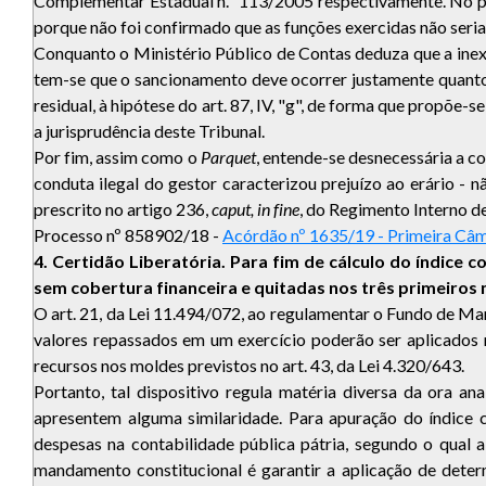
Complementar Estadual n.º 113/2005 respectivamente. No prim
porque não foi confirmado que as funções exercidas não seri
Conquanto o Ministério Público de Contas deduza que a inex
tem-se que o sancionamento deve ocorrer justamente quanto 
residual, à hipótese do art. 87, IV, "g", de forma que propõe-
a jurisprudência deste Tribunal.
Por fim, assim como o
Parquet
, entende-se desnecessária a 
conduta ilegal do gestor caracterizou prejuízo ao erário -
prescrito no artigo 236,
caput, in fine
, do Regimento Interno d
Processo nº 858902/18 -
Acórdão nº 1635/19 - Primeira Câ
4. Certidão Liberatória. Para fim de cálculo do índice
sem cobertura financeira e quitadas nos três primeiros
O art. 21, da Lei 11.494/072, ao regulamentar o Fundo de 
valores repassados em um exercício poderão ser aplicados no
recursos nos moldes previstos no art. 43, da Lei 4.320/643.
Portanto, tal dispositivo regula matéria diversa da ora 
apresentem alguma similaridade. Para apuração do índice 
despesas na contabilidade pública pátria, segundo o qual a
mandamento constitucional é garantir a aplicação de deter