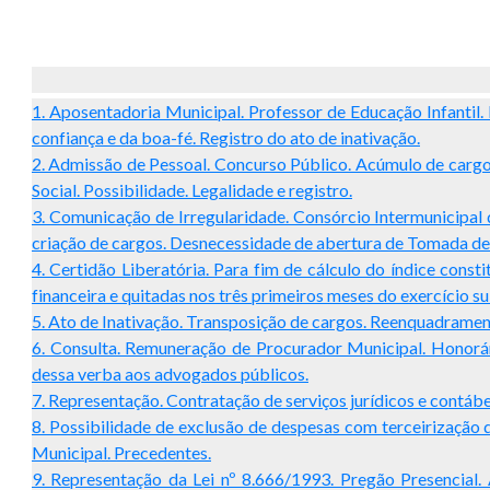
1. Aposentadoria Municipal. Professor de Educação Infantil.
confiança e da boa-fé. Registro do ato de inativação.
2. Admissão de Pessoal. Concurso Público. Acúmulo de cargo
Social. Possibilidade. Legalidade e registro.
3. Comunicação de Irregularidade. Consórcio Intermunicipal
criação de cargos. Desnecessidade de abertura de Tomada de 
4. Certidão Liberatória. Para fim de cálculo do índice cons
financeira e quitadas nos três primeiros meses do exercício s
5. Ato de Inativação. Transposição de cargos. Reenquadrament
6. Consulta. Remuneração de Procurador Municipal. Honorár
dessa verba aos advogados públicos.
7. Representação. Contratação de serviços jurídicos e contábe
8. Possibilidade de exclusão de despesas com terceirização 
Municipal. Precedentes.
9. Representação da Lei nº 8.666/1993. Pregão Presencial.