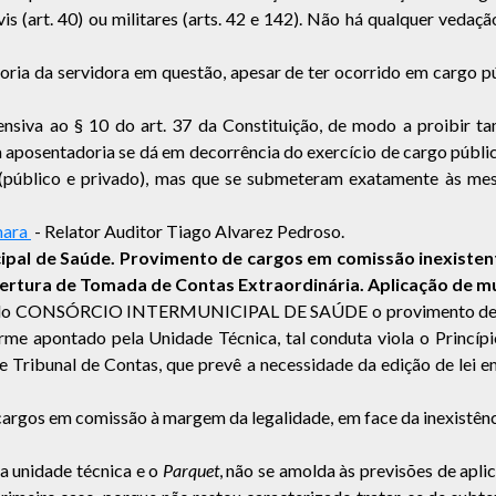
ivis (art. 40) ou militares (arts. 42 e 142). Não há qualquer ved
ria da servidora em questão, apesar de ter ocorrido em cargo púb
tensiva ao § 10 do art. 37 da Constituição, de modo a proibi
posentadoria se dá em decorrência do exercício de cargo público
úblico e privado), mas que se submeteram exatamente às mesma
mara
- Relator Auditor Tiago Alvarez Pedroso.
cipal de Saúde. Provimento de cargos em comissão inexiste
bertura de Tomada de Contas Extraordinária. Aplicação de mu
stor do CONSÓRCIO INTERMUNICIPAL DE SAÚDE o provimento de c
me apontado pela Unidade Técnica, tal conduta viola o Princípio
te Tribunal de Contas, que prevê a necessidade da edição de lei 
rgos em comissão à margem da legalidade, em face da inexistência 
a unidade técnica e o
Parquet
, não se amolda às previsões de aplica