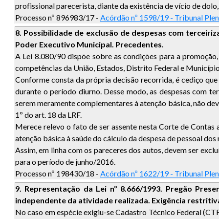
profissional parecerista, diante da existência de vício de dolo
Processo nº 896983/17 -
Acórdão nº 1598/19 - Tribunal Ple
8. Possibilidade de exclusão de despesas com terceiri
Poder Executivo Municipal. Precedentes.
A Lei 8.080/90 dispõe sobre as condições para a promoção,
competências da União, Estados, Distrito Federal e Município
Conforme consta da própria decisão recorrida, é cediço que
durante o período diurno. Desse modo, as despesas com terc
serem meramente complementares à atenção básica, não devem
1º do art. 18 da LRF.
Merece relevo o fato de ser assente nesta Corte de Contas 
atenção básica à saúde do cálculo da despesa de pessoal do
Assim, em linha com os pareceres dos autos, devem ser exclu
para o período de junho/2016.
Processo nº 198430/18 -
Acórdão nº 1622/19 - Tribunal Ple
9. Representação da Lei nº 8.666/1993. Pregão Presen
independente da atividade realizada. Exigência restriti
No caso em espécie exigiu-se Cadastro Técnico Federal (CTF)