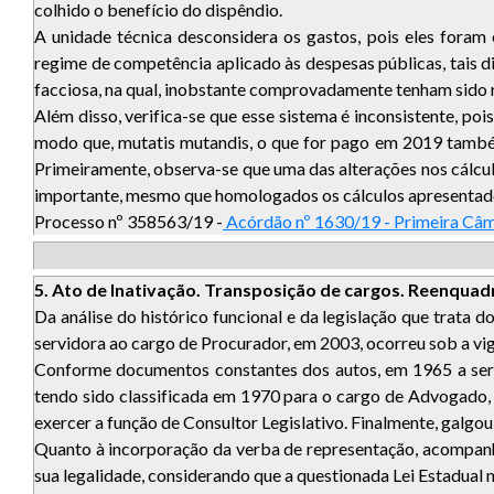
colhido o benefício do dispêndio.
A unidade técnica desconsidera os gastos, pois eles foram
regime de competência aplicado às despesas públicas, tais 
facciosa, na qual, inobstante comprovadamente tenham sido r
Além disso, verifica-se que esse sistema é inconsistente, p
modo que, mutatis mutandis, o que for pago em 2019 também d
Primeiramente, observa-se que uma das alterações nos cálcul
importante, mesmo que homologados os cálculos apresentado
Processo nº 358563/19 -
Acórdão nº 1630/19 - Primeira Câ
5. Ato de Inativação. Transposição de cargos. Reenquadr
Da análise do histórico funcional e da legislação que trata
servidora ao cargo de Procurador, em 2003, ocorreu sob a vig
Conforme documentos constantes dos autos, em 1965 a servi
tendo sido classificada em 1970 para o cargo de Advogado, 
exercer a função de Consultor Legislativo. Finalmente, galgou
Quanto à incorporação da verba de representação, acompanho
sua legalidade, considerando que a questionada Lei Estadual