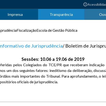
Acessibilida
Imprensa
Transparência
Ouv
sprudência
Fiscalização
Escola de Gestão Pública
Informativo de Jurisprudência
Boletim de Jurisprudência TC
Sessões: 10.06 a 19.06 de 2019
oferidas pelos Colegiados do TCE/PR que receberam indicação d
nos um dos seguintes fatores: ineditismo da deliberação, discus
órdãos mais importantes do Tribunal. Para aprofundamento, o leit
ositórios oficiais de jurisprudência.