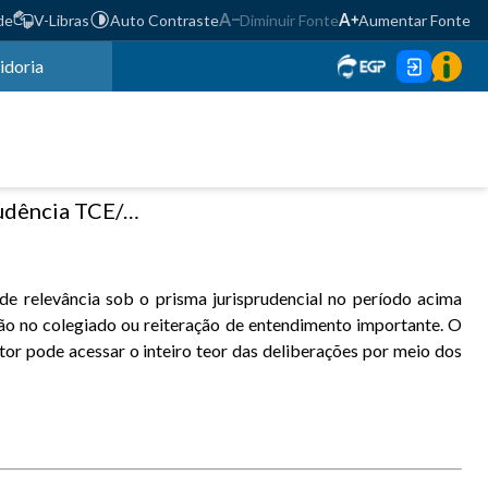
de
V-Libras
Auto Contraste
Diminuir Fonte
Aumentar Fonte
idoria
E/PR - Nº 60 / 2019
e relevância sob o prisma jurisprudencial no período acima
são no colegiado ou reiteração de entendimento importante. O
or pode acessar o inteiro teor das deliberações por meio dos