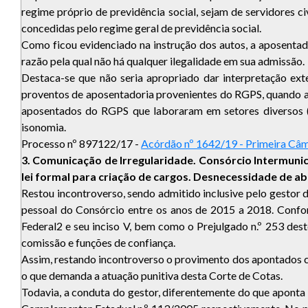
regime próprio de previdência social, sejam de servidores c
concedidas pelo regime geral de previdência social.
Como ficou evidenciado na instrução dos autos, a aposentado
razão pela qual não há qualquer ilegalidade em sua admissão.
Destaca-se que não seria apropriado dar interpretação ex
proventos de aposentadoria provenientes do RGPS, quando a a
aposentados do RGPS que laboraram em setores diversos (p
isonomia.
Processo nº 897122/17 -
Acórdão nº 1642/19 - Primeira Câ
3. Comunicação de Irregularidade. Consórcio Intermuni
lei formal para criação de cargos. Desnecessidade de a
Restou incontroverso, sendo admitido inclusive pelo ge
pessoal do Consórcio entre os anos de 2015 a 2018. Confor
Federal2 e seu inciso V, bem como o Prejulgado n.º 253 des
comissão e funções de confiança.
Assim, restando incontroverso o provimento dos apontados ca
o que demanda a atuação punitiva desta Corte de Cotas.
Todavia, a conduta do gestor, diferentemente do que aponta 