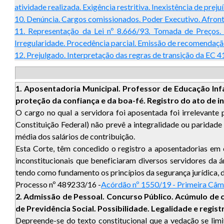
atividade realizada. Exigência restritiva. Inexistência de pr
10. Denúncia. Cargos comissionados. Poder Executivo. Afron
11. Representação da Lei nº 8.666/93. Tomada de Preços
Irregularidade. Procedência parcial. Emissão de recomendaçã
12. Prejulgado. Interpretação das regras de transição da EC 4
1. Aposentadoria Municipal. Professor de Educação Infan
proteção da confiança e da boa-fé. Registro do ato de i
O cargo no qual a servidora foi aposentada foi irrelevante pa
Constituição Federal) não prevê a integralidade ou paridad
média dos salários de contribuição.
Esta Corte, têm concedido o registro a aposentadorias em 
inconstitucionais que beneficiaram diversos servidores da 
tendo como fundamento os princípios da segurança jurídica, d
Processo nº 489233/16 -
Acórdão nº 1550/19 - Primeira Câm
2. Admissão de Pessoal. Concurso Público. Acúmulo de 
de Previdência Social. Possibilidade. Legalidade e regist
Depreende-se do texto constitucional que a vedação se li