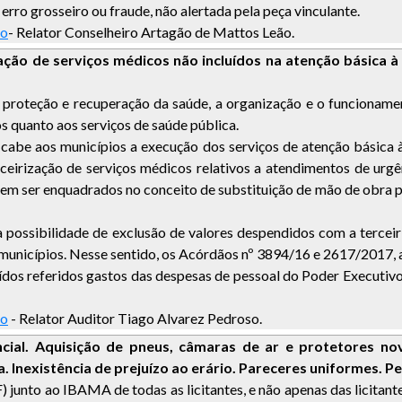
, erro grosseiro ou fraude, não alertada pela peça vinculante.
no
- Relator Conselheiro Artagão de Mattos Leão.
zação de serviços médicos não incluídos na atenção básica à
 proteção e recuperação da saúde, a organização e o funcionamen
s quanto aos serviços de saúde pública.
 cabe aos municípios a execução dos serviços de atenção básica à
eirização de serviços médicos relativos a atendimentos de urgê
 ser enquadrados no conceito de substituição de mão de obra par
a possibilidade de exclusão de valores despendidos com a terce
s municípios. Nesse sentido, os Acórdãos nº 3894/16 e 2617/2017
ídos referidos gastos das despesas de pessoal do Poder Executivo
no
- Relator Auditor Tiago Alvarez Pedroso.
cial. Aquisição de pneus, câmaras de ar e protetores no
va. Inexistência de prejuízo ao erário. Pareceres uniformes
 junto ao IBAMA de todas as licitantes, e não apenas das licita