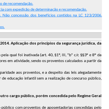
ção de recomendação.
ncia com expedição de determinação e recomendação.
. Não concessão dos benefícios contidos na LC 123/2006.
os.
2014. Aplicação dos princípios da segurança jurídica, da
la qual foi inativada (art. 40, §1°, III, "b" c/c §§3° e 8° da
res em atividade, sendo os proventos calculados a partir da
paridade aos proventos, e a despeito das leis alegadamente
 de educação infantil sem a realização de concurso público,
outro cargo público, porém concedida pelo Regime Geral
o público com proventos de aposentadorias concedidas pelo