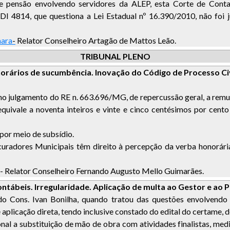
e pensão envolvendo servidores da ALEP, esta Corte de Conta
DI 4814, que questiona a Lei Estadual nº 16.390/2010, não foi
mara
-
Relator Conselheiro Artagão de Mattos Leão.
TRIBUNAL PLENO
orários de sucumbência. Inovação do Código de Processo Civi
 no julgamento do RE n. 663.696/MG, de repercussão geral, a rem
quivale a noventa inteiros e vinte e cinco centésimos por cent
por meio de subsídio.
ocuradores Municipais têm direito à percepção da verba honorári
- Relator Conselheiro Fernando Augusto Mello Guimarães.
ntábeis. Irregularidade. Aplicação de multa ao Gestor e ao P
 Cons. Ivan Bonilha, quando tratou das questões envolvendo i
de aplicação direta, tendo inclusive constado do edital do certame,
onal a substituição de mão de obra com atividades finalistas, med