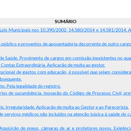
SUMÁRIO
 Leis Municipais nos 10.390/2002, 14.580/2014 e 14.581/2014. Ap
 público e proventos de aposentadoria decorrente de outro carg
 de Saúde. Provimento de cargos em comissão inexistentes no qua
Contas Extraordinária. Aplicação de multa ao gestor.
titucional de gastos com educação, é possível que sejam conside
ubsequente.
o. Pela legalidade do registro.
ios de sucumbência. Inovação do Código de Processo Civil, prev
is. Irregularidade. Aplicação de multa ao Gestor e ao Parecerista.
de serviços médicos não incluídos na atenção básica à saúde do 
 Aquisição de pneus, câmaras de ar e protetores novos. Exigên