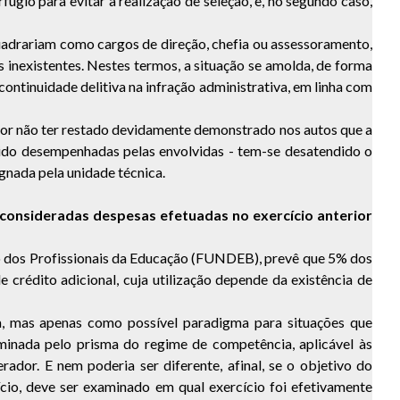
gio para evitar a realização de seleção, e, no segundo caso,
uadrariam como cargos de direção, chefia ou assessoramento,
inexistentes. Nestes termos, a situação se amolda, de forma
 continuidade delitiva na infração administrativa, em linha com
por não ter restado devidamente demonstrado nos autos que a
 sido desempenhadas pelas envolvidas - tem-se desatendido o
gnada pela unidade técnica.
m consideradas despesas efetuadas no exercício anterior
o dos Profissionais da Educação (FUNDEB), prevê que 5% dos
 crédito adicional, cuja utilização depende da existência de
da, mas apenas como possível paradigma para situações que
minada pelo prisma do regime de competência, aplicável às
ador. E nem poderia ser diferente, afinal, se o objetivo do
cio, deve ser examinado em qual exercício foi efetivamente