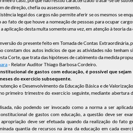
eiro caso, porque não restou caracterizado tratar-se de subterfú
am de direção, chefia ou assessoramento.
istência legal dos cargos não permite aferir se os mesmos se enq
ao fato de que houve a nomeação de pessoas para ocupar cargos 
se a aplicação desta multa somente uma vez, em atenção à teoria da
conversão do presente feito em Tomada de Contas Extraordinária, 
 não constam dos autos indícios de que as atividades não tenham
esta Corte, que trata das hipóteses de cabimento da medida propu
mara
- Relator Auditor Thiago Barbosa Cordeiro.
 constitucional de gastos com educação, é possível que seja
 meses do exercício subsequente.
Manutenção e Desenvolvimento da Educação Básica e de Valorizaçã
 primeiro trimestre do exercício seguinte, mediante abertura de
analisada, não podendo ser invocado como a norma a ser aplica
constitucional de gastos com educação, a questão deve ser exa
 apropriação deve ser efetuada quando da realização do fato ger
minada quantia de recursos na área da educação em cada exercí