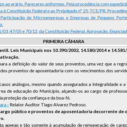
ejuízo ao erário. Pareceres uniformes. Pela procedência com expedi
ta à Constituição Federal e ao Prejulgado nº 25-TCE/PR. Procedê
. Participação de Microempresas e Empresas de Pequeno Porte
o.
1/03, 47/05 e 70/12, da Constituição Federal. Aprovação. Enunciad
PRIMEIRA CÂMARA
til. Leis Municipais nos 10.390/2002, 14.580/2014 e 14.581/
nativação.
ra a definição do valor de seus proventos, uma vez que a regra pe
e dos proventos de aposentadoria com os vencimentos dos servido
casos análogos, mesmo quando assegurados a integralidade e a 
área de educação do Município, alçando-os ao cargo de professor
a proteção da confiança e da boa-fé.
ara
-
Relator Auditor Tiago Alvarez Pedroso.
cargo público e proventos de aposentadoria decorrente de 
ro.
mita apenas e tão somente à acumulação de remuneração de carg