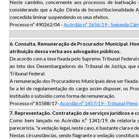
Neste caminho, concernente aos processos de inativação 
considerando que a Ação Direta de Inconstitucionalidade A
concedida liminar suspendendo os seus efeitos.
Processo nº 490262/04 -
Acórdão nº 1656/19 - Segunda Câ
6. Consulta. Remuneração de Procurador Municipal. Hon
atribuição dessa verba aos advogados públicos.
De acordo com a tese fixada pelo Supremo Tribunal Federal
ao teto dos Desembargadores do Tribunal de Justiça, que e
Tribunal Federal.
A remuneração dos Procuradores Municipais deve ser fixada 
Se a lei de regulamentação do cargo assim dispuser, os Pr
instituído o subsídio como forma de remuneração.
Processo nº 81588/17-
Acórdão nº 1457/19 - Tribunal Pleno
7. Representação. Contratação de serviços jurídicos e co
Como bem lançado no Acórdão n.º 1341/19, de relatoria do
parecerista, "a vedação legal, neste caso, é bastante clara e 
Nestas circunstâncias, sendo flagrante a vedação constituci