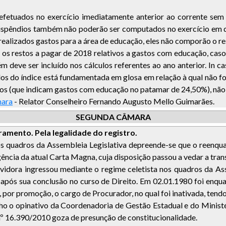
 efetuados no exercício imediatamente anterior ao corrente sem 
dispêndios também não poderão ser computados no exercício em q
ealizados gastos para a área de educação, eles não comporão o res
ois os restos a pagar de 2018 relativos a gastos com educação, c
eve ser incluído nos cálculos referentes ao ano anterior. In ca
os do índice está fundamentada em glosa em relação à qual não f
s (que indicam gastos com educação no patamar de 24,50%), não 
mara
-
Relator Conselheiro Fernando Augusto Mello Guimarães.
SEGUNDA CÂMARA
amento. Pela legalidade do registro.
 dos quadros da Assembleia Legislativa depreende-se que o reenqu
ência da atual Carta Magna, cuja disposição passou a vedar a tran
dora ingressou mediante o regime celetista nos quadros da Ass
após sua conclusão no curso de Direito. Em 02.01.1980 foi enqu
, por promoção, o cargo de Procurador, no qual foi inativada, tend
 o opinativo da Coordenadoria de Gestão Estadual e do Ministéri
 nº 16.390/2010 goza de presunção de constitucionalidade.