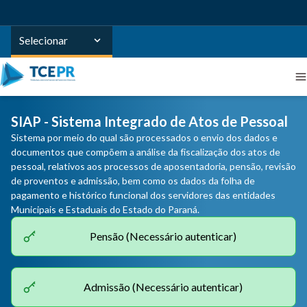
Selecionar
SIAP - Sistema Integrado de Atos de Pessoal
Sistema por meio do qual são processados o envio dos dados e
documentos que compõem a análise da fiscalização dos atos de
pessoal, relativos aos processos de aposentadoria, pensão, revisão
de proventos e admissão, bem como os dados da folha de
pagamento e histórico funcional dos servidores das entidades
Municipais e Estaduais do Estado do Paraná.
Pensão (Necessário autenticar)
Admissão (Necessário autenticar)