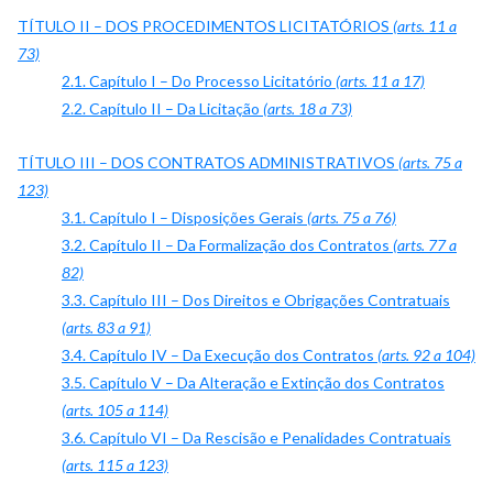
TÍTULO II – DOS PROCEDIMENTOS LICITATÓRIOS
(arts. 11 a
73)
2.1. Capítulo I – Do Processo Licitatório
(arts. 11 a 17)
2.2. Capítulo II – Da Licitação
(arts. 18 a 73)
TÍTULO III – DOS CONTRATOS ADMINISTRATIVOS
(arts. 75 a
123)
3.1. Capítulo I – Disposições Gerais
(arts. 75 a 76)
3.2. Capítulo II – Da Formalização dos Contratos
(arts. 77 a
82)
3.3. Capítulo III – Dos Direitos e Obrigações Contratuais
(arts. 83 a 91)
3.4. Capítulo IV – Da Execução dos Contratos
(arts. 92 a 104)
3.5. Capítulo V – Da Alteração e Extinção dos Contratos
(arts. 105 a 114)
3.6. Capítulo VI – Da Rescisão e Penalidades Contratuais
(arts. 115 a 123)