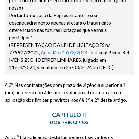
por cento) do limite referido no inciso II do caput.’ (grifo
nosso)
Portanto, no caso da Representante, o seu
desenquadramento apenas afetará o tratamento
diferenciado nas futuras licitações que venha a
participar.”
(REPRESENTAÇÃO DA LEI DE LICITAÇÕES n.º
775927/2022,
Acórdão n.º 673/2024
, Tribunal Pleno, Rel.
IVENS ZSCHOERPER LINHARES, julgado em
11/03/2024, veiculado em 25/03/2024 no DETC)
§ 3º Nas contratações com prazo de vigência superior a 1
(um) ano, será considerado o valor anual do contrato na
aplicação dos limites previstos nos §§ 1º e 2º deste artigo.
CAPÍTULO II
DOS PRINCÍPIOS
Art. 5º Na aplicação desta Lei, serão observados os