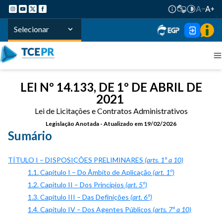
Selecionar
LEI Nº 14.133, DE 1º DE ABRIL DE
2021
Lei de Licitações e Contratos Administrativos
Legislação Anotada - Atualizado em 19/02/2026
Sumário
TÍTULO I – DISPOSIÇÕES PRELIMINARES
(arts. 1º a 10)
1.1. Capítulo I – Do Âmbito de Aplicação
(art. 1º)
1.2. Capítulo II – Dos Princípios
(art. 5º)
1.3. Capítulo III – Das Definições
(art. 6º)
1.4. Capítulo IV – Dos Agentes Públicos
(arts. 7º a 10)