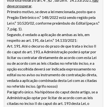
vitoriosa violará o art. 4º, §2º, da Lei n.º 14.133/2021,
não
deve prosperar
.
Primeiro motivo, se deve a lei mencionada, posto que o
Pregão Eletrônico n.º 148/2022 está sendo regido pela
Lei n.º 10.520/02, conforme preâmbulo do Edital (peça n.º
7, pág. 1).
Segundo, é vedado a aplicação de ambas as leis, em
respeito ao art. 191, da Lei n.º 14.133/2021:
Art. 191. Até o decurso do prazo de que trata o inciso II
do caput do art. 193, a Administração poderá optar por
licitar ou contratar diretamente de acordo com esta Lei
ou de acordo com as leis citadas no referido inciso, e a
opção escolhida deverá ser indicada expressamente no
edital ou no aviso ou instrumento de contratação direta,
vedada a aplicação combinada desta Lei com as citadas
no referido inciso. (grifo nosso)
Parágrafo único. Na hipótese do caput deste artigo, se a
Administração optar por licitar de acordo com as leis
citadas no inciso II do caput do art. 193 desta Lei, o