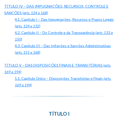
TÍTULO IV – DAS IMPUGNAÇÕES, RECURSOS, CONTROLE E
SANÇÕES
(arts. 124 a 168)
4.1. Capítulo I – Das Impugnações, Recursos e Prazos Legais
(arts. 124 a 132)
4.2. Capítulo II – Do Controle e da Transparência
(arts. 133 a
150)
4.3. Capítulo III – Das Infrações e Sanções Administrativas
(arts. 151 a 168)
TÍTULO V – DAS DISPOSIÇÕES FINAIS E TRANSITÓRIAS
(arts.
169 a 194)
5.1. Capítulo Único – Disposições Transitórias e Finais
(arts.
169 a 194)
TÍTULO I