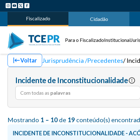
Fiscalizado
Cidadão
Para o Fiscalizado
Institucional
Juri
Jurisprudência
Precedentes
Inci
Voltar
Incidente de Inconstitucionalidade
Com todas as
palavras
Mostrando
1 – 10
de
19
conteúdo(s) encontrad
INCIDENTE DE INCONSTITUCIONALIDADE - ACÓ