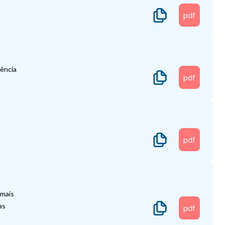
pdf
sência
pdf
pdf
emais
as
pdf