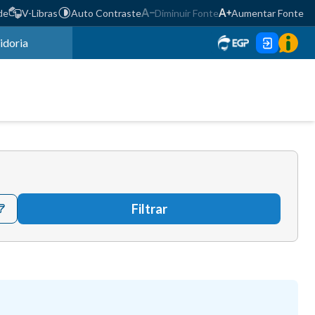
de
V-Libras
Auto Contraste
Diminuir Fonte
Aumentar Fonte
idoria
Filtrar