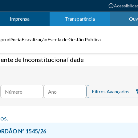
Acessibilida
Imprensa
Transparência
Ouv
sprudência
Fiscalização
Escola de Gestão Pública
dente de Inconstitucionalidade
Filtros Avançados
Número
Ano
os.
RDÃO Nº 1545/26