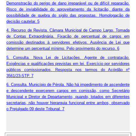
Demonstração do perigo de dano irreparável ou de difícil reparação.
Risco de inviabilidade do aproveitamento da licitação, diante da
possibilidade de quebra do sigilo das propostas. Homologação de
decisão cautelar. 5
4. Recurso de Revista. Câmara Municipal de Campo Largo. Tomada
de Contas Extraordinária. Fixação de percentual de cargos em
comissão destinados à servidores efetivos. Ausência de Lei que
determine um percentual mínimo. Pelo provimento do recurso. 6
5. Consulta. Nova Lei de Licitações. Agente de contratação.
Exigências e qualificações previstas em lei. Exercício por servidores
públicos comissionados. Resposta nos termos do Acórdão nº
3561/23-STP. 7
6. Consulta. Município de Pérola. Não há impedimento de ascendente
e descendente exercerem cargos em comissão, como Secretário
Municipal e Diretor de Departamento, quando, lotados em diferentes
secretarias, não houver hierarquia funcional entre ambos, observado
o Prejulgado 09 deste Tribunal. 7