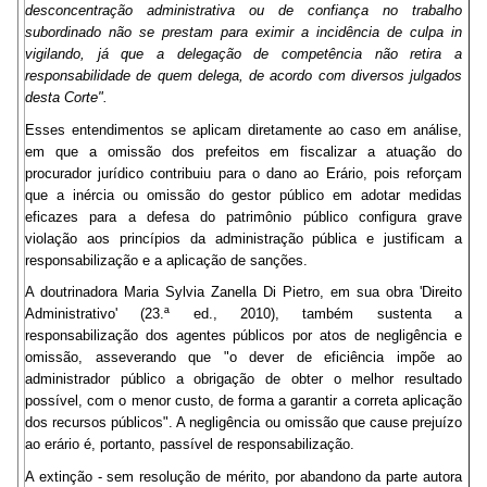
desconcentração administrativa ou de confiança no trabalho
subordinado não se prestam para eximir a incidência de culpa in
vigilando, já que a delegação de competência não retira a
responsabilidade de quem delega, de acordo com diversos julgados
desta Corte".
Esses entendimentos se aplicam diretamente ao caso em análise,
em que a omissão dos prefeitos em fiscalizar a atuação do
procurador jurídico contribuiu para o dano ao Erário, pois reforçam
que a inércia ou omissão do gestor público em adotar medidas
eficazes para a defesa do patrimônio público configura grave
violação aos princípios da administração pública e justificam a
responsabilização e a aplicação de sanções.
A doutrinadora Maria Sylvia Zanella Di Pietro, em sua obra 'Direito
Administrativo' (23.ª ed., 2010), também sustenta a
responsabilização dos agentes públicos por atos de negligência e
omissão, asseverando que "o dever de eficiência impõe ao
administrador público a obrigação de obter o melhor resultado
possível, com o menor custo, de forma a garantir a correta aplicação
dos recursos públicos". A negligência ou omissão que cause prejuízo
ao erário é, portanto, passível de responsabilização.
A extinção - sem resolução de mérito, por abandono da parte autora