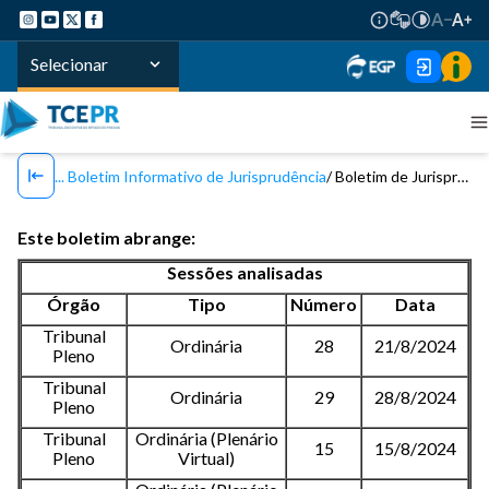
Selecionar
Boletim Informativo de Jurisprudência
Boletim de Jurisprudência TCE/PR - Nº 151 / 2024
Este boletim abrange:
Sessões analisadas
Órgão
Tipo
Número
Data
Tribunal
Ordinária
28
21/8/2024
Pleno
Tribunal
Ordinária
29
28/8/2024
Pleno
Tribunal
Ordinária (Plenário
15
15/8/2024
Pleno
Virtual)