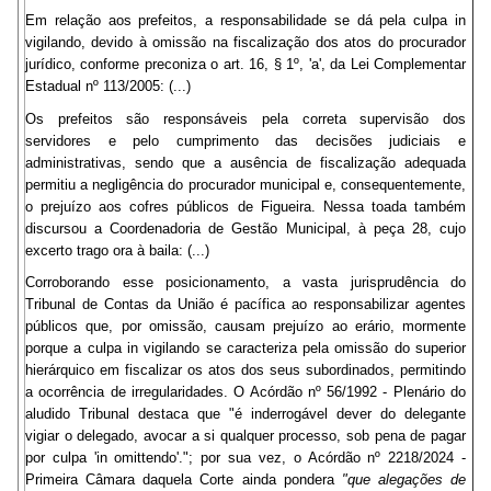
Em relação aos prefeitos, a responsabilidade se dá pela culpa in
vigilando, devido à omissão na fiscalização dos atos do procurador
jurídico, conforme preconiza o art. 16, § 1º, 'a', da Lei Complementar
Estadual nº 113/2005: (...)
Os prefeitos são responsáveis pela correta supervisão dos
servidores e pelo cumprimento das decisões judiciais e
administrativas, sendo que a ausência de fiscalização adequada
permitiu a negligência do procurador municipal e, consequentemente,
o prejuízo aos cofres públicos de Figueira. Nessa toada também
discursou a Coordenadoria de Gestão Municipal, à peça 28, cujo
excerto trago ora à baila: (...)
Corroborando esse posicionamento, a vasta jurisprudência do
Tribunal de Contas da União é pacífica ao responsabilizar agentes
públicos que, por omissão, causam prejuízo ao erário, mormente
porque a culpa in vigilando se caracteriza pela omissão do superior
hierárquico em fiscalizar os atos dos seus subordinados, permitindo
a ocorrência de irregularidades. O Acórdão nº 56/1992 - Plenário do
aludido Tribunal destaca que "é inderrogável dever do delegante
vigiar o delegado, avocar a si qualquer processo, sob pena de pagar
por culpa 'in omittendo'."; por sua vez, o Acórdão nº 2218/2024 -
Primeira Câmara daquela Corte ainda pondera
"que alegações de