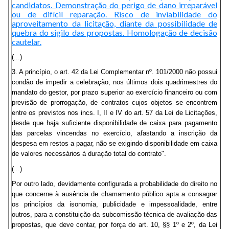
candidatos. Demonstração do perigo de dano irreparável
ou de difícil reparação. Risco de inviabilidade do
aproveitamento da licitação, diante da possibilidade de
quebra do sigilo das propostas. Homologação de decisão
cautelar.
(...)
3. A princípio, o art. 42 da Lei Complementar nº. 101/2000 não possui
condão de impedir a celebração, nos últimos dois quadrimestres do
mandato do gestor, por prazo superior ao exercício financeiro ou com
previsão de prorrogação, de contratos cujos objetos se encontrem
entre os previstos nos incs. I, II e IV do art. 57 da Lei de Licitações,
desde que haja suficiente disponibilidade de caixa para pagamento
das parcelas vincendas no exercício, afastando a inscrição da
despesa em restos a pagar, não se exigindo disponibilidade em caixa
de valores necessários à duração total do contrato".
(...)
Por outro lado, devidamente configurada a probabilidade do direito no
que concerne à ausência de chamamento público apta a consagrar
os princípios da isonomia, publicidade e impessoalidade, entre
outros, para a constituição da subcomissão técnica de avaliação das
propostas, que deve contar, por força do art. 10, §§ 1º e 2º, da Lei