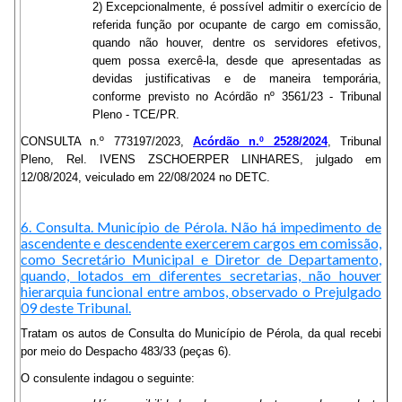
2) Excepcionalmente, é possível admitir o exercício de
referida função por ocupante de cargo em comissão,
quando não houver, dentre os servidores efetivos,
quem possa exercê-la, desde que apresentadas as
devidas justificativas e de maneira temporária,
conforme previsto no Acórdão nº 3561/23 - Tribunal
Pleno - TCE/PR.
CONSULTA n.º 773197/2023,
Acórdão n.º 2528/2024
, Tribunal
Pleno, Rel. IVENS ZSCHOERPER LINHARES, julgado em
12/08/2024, veiculado em 22/08/2024 no DETC.
6. Consulta. Município de Pérola. Não há impedimento de
ascendente e descendente exercerem cargos em comissão,
como Secretário Municipal e Diretor de Departamento,
quando, lotados em diferentes secretarias, não houver
hierarquia funcional entre ambos, observado o Prejulgado
09 deste Tribunal.
Tratam os autos de Consulta do Município de Pérola, da qual recebi
por meio do Despacho 483/33 (peças 6).
O consulente indagou o seguinte: