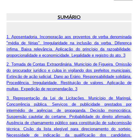
SUMÁRIO
1. Aposentadoria. Incorporação aos proventos de verba denominada
"média de férias". Irregularidade na inclusão da verba. Diferença
ínfima. Baixa relevância. Aplicação do princípio da razoabilidade,
proporcionalidade e economicidade. Legalidade e registro do ato. 3
2. Tomada de Contas Extraordinária. Município de Figueira. Omissão
do procurador jurídico e culpa in vigilando dos prefeitos municipais.
Extinção de ação judicial. Dano ao Erário. Responsabilidade solidária.
Procedência. Irregularidade. Restituição de valores. Aplicação de
multas. Expedição de recomendação. 3
3. Representação da Lei de Licitações. Município de Maringá.
Concorrência pública. Serviços de publicidade prestados por
intermédio de agências de propaganda. Decisão monocrática.
Suspensão cautelar do certame. Probabilidade do direito afirmado.
Ausência de chamamento público para constituição de subcomissão
técnica. Cisão da lista elegível para direcionamento do sorteio.
Necessidade de indicação da qualificação dos candidatos.