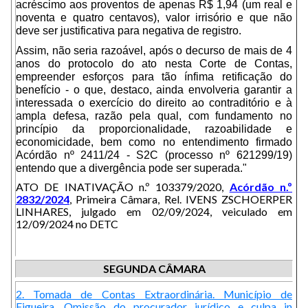
acréscimo aos proventos de apenas R$ 1,94 (um real e
noventa e quatro centavos), valor irrisório e que não
deve ser justificativa para negativa de registro.
Assim, não seria razoável, após o decurso de mais de 4
anos do protocolo do ato nesta Corte de Contas,
empreender esforços para tão ínfima retificação do
benefício - o que, destaco, ainda envolveria garantir a
interessada o exercício do direito ao contraditório e à
ampla defesa, razão pela qual, com fundamento no
princípio da proporcionalidade, razoabilidade e
economicidade, bem como no entendimento firmado
Acórdão nº 2411/24 - S2C (processo nº 621299/19)
entendo que a divergência pode ser superada."
ATO DE INATIVAÇÃO n.º 103379/2020,
Acórdão n.º
2832/2024
, Primeira Câmara, Rel. IVENS ZSCHOERPER
LINHARES, julgado em 02/09/2024, veiculado em
12/09/2024 no DETC
SEGUNDA CÂMARA
2. Tomada de Contas Extraordinária. Município de
Figueira. Omissão do procurador jurídico e culpa in