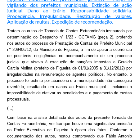
vigilando dos prefeitos municipais. Extinção de ação
judicial. Dano ao Erário. Responsabilidade solidária.
Procedência. Irregularidade. Restituição de valores.
Aplicação de multas. Expedição de recomendação.
Tratam os autos de Tomada de Contas Extraordinária instaurada por
determinação do Despacho nº 1/23 - GCFAMG (peça 2), proferido
nos autos do processo de Prestação de Contas de Prefeito Municipal
nº 209406/12, do Município de Figueira, a fim de apurar a ocorrência
de possíveis negligências no acompanhamento de um processo
judicial que visava à execução de sanções impostas a Geraldo
Garcia Molina (prefeito de Figueira de 01/01/2005 a 31/12/2012) por
irregularidades na remuneração de agentes políticos. No entanto, o
processo foi extinto por abandono e a municipalidade não conseguiu
revertê-lo, resultando em danos ao Erário municipal - incluindo a
impossibilidade de efetivar as penalidades e o pagamento de custas
processuais.
(...)
Com base na análise detalhada dos autos da presente Tomada de
Contas Extraordinária, verifico que houve uma significativa omissão
do Poder Executivo de Figueira à época dos fatos. Conforme a
documentação dos autos, restou comprovado que Fábio Antonio