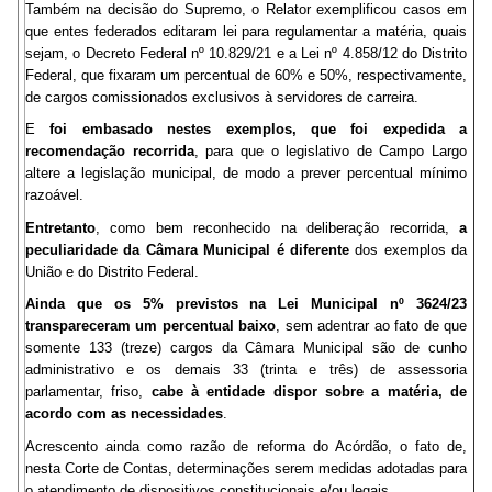
Também na decisão do Supremo, o Relator exemplificou casos em
que entes federados editaram lei para regulamentar a matéria, quais
sejam, o Decreto Federal nº 10.829/21 e a Lei nº 4.858/12 do Distrito
Federal, que fixaram um percentual de 60% e 50%, respectivamente,
de cargos comissionados exclusivos à servidores de carreira.
E
foi embasado nestes exemplos, que foi expedida a
recomendação recorrida
, para que o legislativo de Campo Largo
altere a legislação municipal, de modo a prever percentual mínimo
razoável.
Entretanto
, como bem reconhecido na deliberação recorrida,
a
peculiaridade da Câmara Municipal é diferente
dos exemplos da
União e do Distrito Federal.
Ainda que os 5% previstos na Lei Municipal nº 3624/23
transpareceram um percentual baixo
, sem adentrar ao fato de que
somente 133 (treze) cargos da Câmara Municipal são de cunho
administrativo e os demais 33 (trinta e três) de assessoria
parlamentar, friso,
cabe à entidade dispor sobre a matéria, de
acordo com as necessidades
.
Acrescento ainda como razão de reforma do Acórdão, o fato de,
nesta Corte de Contas, determinações serem medidas adotadas para
o atendimento de dispositivos constitucionais e/ou legais.