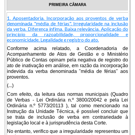
PRIMEIRA CÂMARA
1. Aposentadoria. Incorporação aos proventos de verba
denominada "média de férias". Irregularidade na inclusão
da verba. Diferença ínfima. Baixa relevância. Aplicação do
princípio da razoabilidade, proporcionalidade e
economicidade. Legalidade e registro do ato.
Conforme acima relatado, a Coordenadoria de
Acompanhamento de Atos de Gestão e o Ministério
Público de Contas opinam pela negativa de registro do
ato de inativação em análise, em razão da incorporação
indevida da verba denominada "média de férias" aos
proventos.
(...)
Com efeito, da leitura das normas municipais (Quadro
de Verbas - Lei Ordinária n.º 3800/20042 e pela Lei
Ordinária n.º 5773/20113 ), tal como mencionado na
Instrução da Unidade Técnica, é possível concluir que
se trata de inclusão de verba em contrariedade à
legislação local e à jurisprudência desta Corte.
No entanto, verifico que a irregularidade representou um