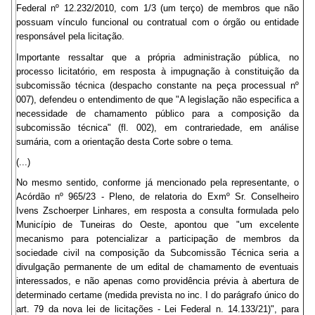
Federal nº 12.232/2010, com 1/3 (um terço) de membros que não
possuam vínculo funcional ou contratual com o órgão ou entidade
responsável pela licitação.
Importante ressaltar que a própria administração pública, no
processo licitatório, em resposta à impugnação à constituição da
subcomissão técnica (despacho constante na peça processual nº
007), defendeu o entendimento de que "A legislação não especifica a
necessidade de chamamento público para a composição da
subcomissão técnica" (fl. 002), em contrariedade, em análise
sumária, com a orientação desta Corte sobre o tema.
(...)
No mesmo sentido, conforme já mencionado pela representante, o
Acórdão nº 965/23 - Pleno, de relatoria do Exmº Sr. Conselheiro
Ivens Zschoerper Linhares, em resposta a consulta formulada pelo
Município de Tuneiras do Oeste, apontou que "um excelente
mecanismo para potencializar a participação de membros da
sociedade civil na composição da Subcomissão Técnica seria a
divulgação permanente de um edital de chamamento de eventuais
interessados, e não apenas como providência prévia à abertura de
determinado certame (medida prevista no inc. I do parágrafo único do
art. 79 da nova lei de licitações - Lei Federal n. 14.133/21)", para