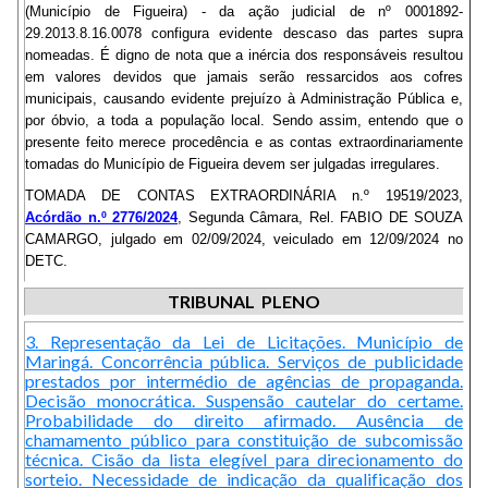
(Município de Figueira) - da ação judicial de nº 0001892-
29.2013.8.16.0078 configura evidente descaso das partes supra
nomeadas. É digno de nota que a inércia dos responsáveis resultou
em valores devidos que jamais serão ressarcidos aos cofres
municipais, causando evidente prejuízo à Administração Pública e,
por óbvio, a toda a população local. Sendo assim, entendo que o
presente feito merece procedência e as contas extraordinariamente
tomadas do Município de Figueira devem ser julgadas irregulares.
TOMADA DE CONTAS EXTRAORDINÁRIA n.º 19519/2023,
Acórdão n.º 2776/2024
, Segunda Câmara, Rel. FABIO DE SOUZA
CAMARGO, julgado em 02/09/2024, veiculado em 12/09/2024 no
DETC.
TRIBUNAL PLENO
3. Representação da Lei de Licitações. Município de
Maringá. Concorrência pública. Serviços de publicidade
prestados por intermédio de agências de propaganda.
Decisão monocrática. Suspensão cautelar do certame.
Probabilidade do direito afirmado. Ausência de
chamamento público para constituição de subcomissão
técnica. Cisão da lista elegível para direcionamento do
sorteio. Necessidade de indicação da qualificação dos