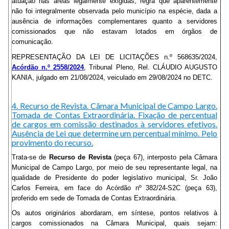
atuação nas áreas legalmente exigidas, regra que aparentemente
não foi integralmente observada pelo município na espécie, dada a
ausência de informações complementares quanto a servidores
comissionados que não estavam lotados em órgãos de
comunicação.
REPRESENTAÇÃO DA LEI DE LICITAÇÕES n.º 568635/2024,
Acórdão n.º 2558/2024
, Tribunal Pleno, Rel. CLÁUDIO AUGUSTO
KANIA, julgado em 21/08/2024, veiculado em 29/08/2024 no DETC.
4. Recurso de Revista. Câmara Municipal de Campo Largo.
Tomada de Contas Extraordinária. Fixação de percentual
de cargos em comissão destinados à servidores efetivos.
Ausência de Lei que determine um percentual mínimo. Pelo
provimento do recurso.
Trata-se de
Recurso de Revista
(peça 67), interposto pela Câmara
Municipal de Campo Largo, por meio de seu representante legal, na
qualidade de Presidente do poder legislativo municipal, Sr. João
Carlos Ferreira, em face do Acórdão nº 382/24-S2C (peça 63),
proferido em sede de Tomada de Contas Extraordinária.
Os autos originários abordaram, em síntese, pontos relativos à
cargos comissionados na Câmara Municipal, quais sejam: