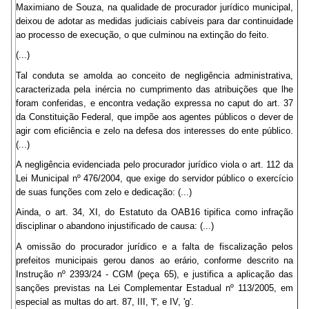
Maximiano de Souza, na qualidade de procurador jurídico municipal,
deixou de adotar as medidas judiciais cabíveis para dar continuidade
ao processo de execução, o que culminou na extinção do feito.
(...)
Tal conduta se amolda ao conceito de negligência administrativa,
caracterizada pela inércia no cumprimento das atribuições que lhe
foram conferidas, e encontra vedação expressa no caput do art. 37
da Constituição Federal, que impõe aos agentes públicos o dever de
agir com eficiência e zelo na defesa dos interesses do ente público.
(...)
A negligência evidenciada pelo procurador jurídico viola o art. 112 da
Lei Municipal nº 476/2004, que exige do servidor público o exercício
de suas funções com zelo e dedicação: (...)
Ainda, o art. 34, XI, do Estatuto da OAB16 tipifica como infração
disciplinar o abandono injustificado de causa: (...)
A omissão do procurador jurídico e a falta de fiscalização pelos
prefeitos municipais gerou danos ao erário, conforme descrito na
Instrução nº 2393/24 - CGM (peça 65), e justifica a aplicação das
sanções previstas na Lei Complementar Estadual nº 113/2005, em
especial as multas do art. 87, III, 'f', e IV, 'g'.