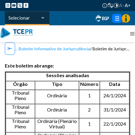
Selecionar
Boletim Informativo de Jurisprudência
Boletim de Jurisprudência TCE/PR - Nº 137 / 2024
Este boletim abrange:
Sessões analisadas
Órgão
Tipo
Número
Data
Tribunal
Ordinária
1
24/1/2024
Pleno
Tribunal
Ordinária
2
31/1/2024
Pleno
Tribunal
Ordinária (Plenário
1
22/1/2024
Pleno
Virtual)