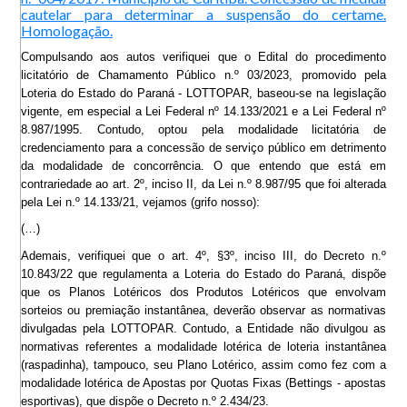
cautelar para determinar a suspensão do certame.
Homologação.
Compulsando aos autos verifiquei que o Edital do procedimento
licitatório de Chamamento Público n.º 03/2023, promovido pela
Loteria do Estado do Paraná - LOTTOPAR, baseou-se na legislação
vigente, em especial a Lei Federal nº 14.133/2021 e a Lei Federal nº
8.987/1995. Contudo, optou pela modalidade licitatória de
credenciamento para a concessão de serviço público em detrimento
da modalidade de concorrência. O que entendo que está em
contrariedade ao art. 2º, inciso II, da Lei n.º 8.987/95 que foi alterada
pela Lei n.º 14.133/21, vejamos (grifo nosso):
(…)
Ademais, verifiquei que o art. 4º, §3º, inciso III, do Decreto n.º
10.843/22 que regulamenta a Loteria do Estado do Paraná, dispõe
que os Planos Lotéricos dos Produtos Lotéricos que envolvam
sorteios ou premiação instantânea, deverão observar as normativas
divulgadas pela LOTTOPAR. Contudo, a Entidade não divulgou as
normativas referentes a modalidade lotérica de loteria instantânea
(raspadinha), tampouco, seu Plano Lotérico, assim como fez com a
modalidade lotérica de Apostas por Quotas Fixas (Bettings - apostas
esportivas), que dispõe o Decreto n.º 2.434/23.