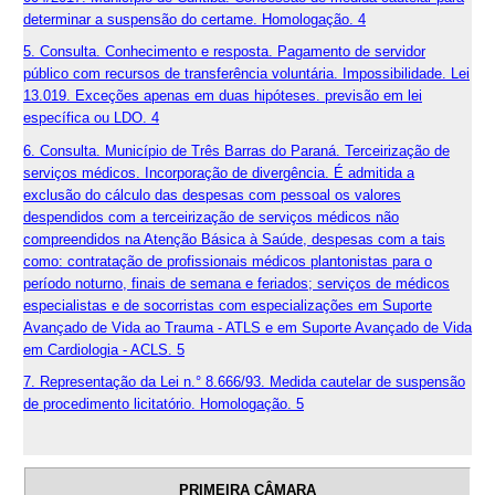
determinar a suspensão do certame. Homologação. 4
5. Consulta. Conhecimento e resposta. Pagamento de servidor
público com recursos de transferência voluntária. Impossibilidade. Lei
13.019. Exceções apenas em duas hipóteses. previsão em lei
específica ou LDO. 4
6. Consulta. Município de Três Barras do Paraná. Terceirização de
serviços médicos. Incorporação de divergência. É admitida a
exclusão do cálculo das despesas com pessoal os valores
despendidos com a terceirização de serviços médicos não
compreendidos na Atenção Básica à Saúde, despesas com a tais
como: contratação de profissionais médicos plantonistas para o
período noturno, finais de semana e feriados; serviços de médicos
especialistas e de socorristas com especializações em Suporte
Avançado de Vida ao Trauma - ATLS e em Suporte Avançado de Vida
em Cardiologia - ACLS. 5
7. Representação da Lei n.° 8.666/93. Medida cautelar de suspensão
de procedimento licitatório. Homologação. 5
PRIMEIRA CÂMARA