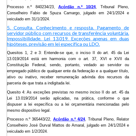
Processo n.º 840234/23,
Acórdão n.º 10/24
, Tribunal Pleno,
Conselheiro Fabio de Spuza Camargo, julgado em 24/1/2024 e
veiculado em 31/1/2024.
5. Consulta. Conhecimento e resposta. Pagamento de
servidor público com recursos de transferência voluntária.
Impossibilidade. Lei 13.019. Exceções apenas em duas
hipóteses. previsão em lei específica ou LDO.
Quesitos 1, 2 e 3: Entende-se que, o inciso II do art. 45 da Lei
13.019/2014 está em harmonia com o art. 37, XVI e XVII da
Constituição Federal, sendo, portanto, vedado ao servidor ou
empregado público de qualquer ente da federação e a qualquer título,
ativo ou inativo, receber remuneração advinda dos recursos da
parceria de que trata a indigitada lei.
Quesito 4: As exceções previstas no mesmo inciso II do art. 45 da
Lei 13.019/2014 serão aplicadas, na prática, conforme o que
dispuser a lei específica ou a lei orçamentária mencionadas pelo
mesmo dispositivo legal.
Processo n.º 365443/22,
Acórdão n.º 4/24
, Tribunal Pleno, Relator
Conselheiro José Durval Mattos do Amaral, julgado em 24/1/2024 e
veiculado em 1/2/2024.