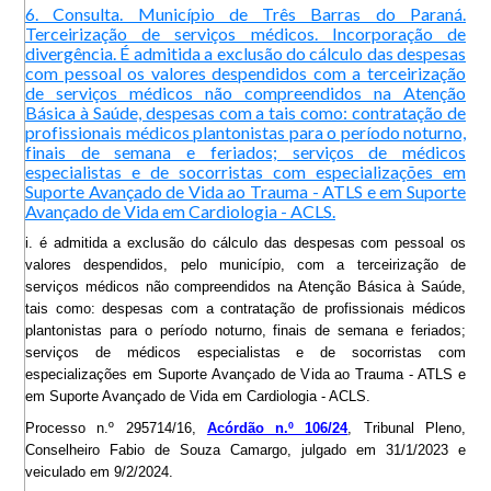
6. Consulta. Município de Três Barras do Paraná.
Terceirização de serviços médicos. Incorporação de
divergência. É admitida a exclusão do cálculo das despesas
com pessoal os valores despendidos com a terceirização
de serviços médicos não compreendidos na Atenção
Básica à Saúde, despesas com a tais como: contratação de
profissionais médicos plantonistas para o período noturno,
finais de semana e feriados; serviços de médicos
especialistas e de socorristas com especializações em
Suporte Avançado de Vida ao Trauma - ATLS e em Suporte
Avançado de Vida em Cardiologia - ACLS.
i. é admitida a exclusão do cálculo das despesas com pessoal os
valores despendidos, pelo município, com a terceirização de
serviços médicos não compreendidos na Atenção Básica à Saúde,
tais como: despesas com a contratação de profissionais médicos
plantonistas para o período noturno, finais de semana e feriados;
serviços de médicos especialistas e de socorristas com
especializações em Suporte Avançado de Vida ao Trauma - ATLS e
em Suporte Avançado de Vida em Cardiologia - ACLS.
Processo n.º 295714/16,
Acórdão n.º 106/24
, Tribunal Pleno,
Conselheiro Fabio de Souza Camargo, julgado em 31/1/2023 e
veiculado em 9/2/2024.