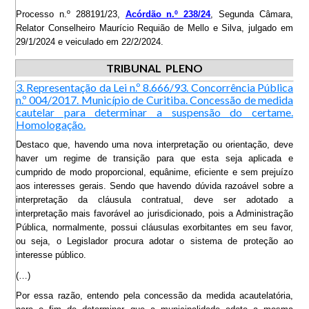
Processo n.º 288191/23,
Acórdão n.º 238/24
, Segunda Câmara,
Relator Conselheiro Maurício Requião de Mello e Silva, julgado em
29/1/2024 e veiculado em 22/2/2024.
TRIBUNAL PLENO
3. Representação da Lei n.º 8.666/93. Concorrência Pública
n.º 004/2017. Município de Curitiba. Concessão de medida
cautelar para determinar a suspensão do certame.
Homologação.
Destaco que, havendo uma nova interpretação ou orientação, deve
haver um regime de transição para que esta seja aplicada e
cumprido de modo proporcional, equânime, eficiente e sem prejuízo
aos interesses gerais. Sendo que havendo dúvida razoável sobre a
interpretação da cláusula contratual, deve ser adotado a
interpretação mais favorável ao jurisdicionado, pois a Administração
Pública, normalmente, possui cláusulas exorbitantes em seu favor,
ou seja, o Legislador procura adotar o sistema de proteção ao
interesse público.
(…)
Por essa razão, entendo pela concessão da medida acautelatória,