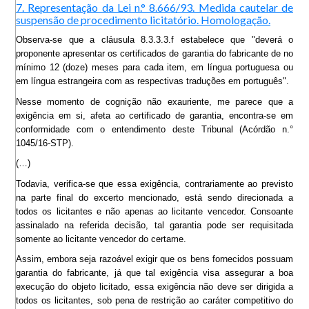
7. Representação da Lei n.° 8.666/93. Medida cautelar de
suspensão de procedimento licitatório. Homologação.
Observa-se que a cláusula 8.3.3.3.f estabelece que "deverá o
proponente apresentar os certificados de garantia do fabricante de no
mínimo 12 (doze) meses para cada item, em língua portuguesa ou
em língua estrangeira com as respectivas traduções em português".
Nesse momento de cognição não exauriente, me parece que a
exigência em si, afeta ao certificado de garantia, encontra-se em
conformidade com o entendimento deste Tribunal (Acórdão n.°
1045/16-STP).
(…)
Todavia, verifica-se que essa exigência, contrariamente ao previsto
na parte final do excerto mencionado, está sendo direcionada a
todos os licitantes e não apenas ao licitante vencedor. Consoante
assinalado na referida decisão, tal garantia pode ser requisitada
somente ao licitante vencedor do certame.
Assim, embora seja razoável exigir que os bens fornecidos possuam
garantia do fabricante, já que tal exigência visa assegurar a boa
execução do objeto licitado, essa exigência não deve ser dirigida a
todos os licitantes, sob pena de restrição ao caráter competitivo do