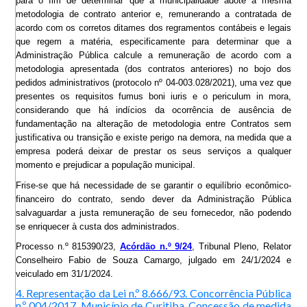
para o fim de determinar que a municipalidade adote a mesma
metodologia de contrato anterior e, remunerando a contratada de
acordo com os corretos ditames dos regramentos contábeis e legais
que regem a matéria, especificamente para determinar que a
Administração Pública calcule a remuneração de acordo com a
metodologia apresentada (dos contratos anteriores) no bojo dos
pedidos administrativos (protocolo nº 04-003.028/2021), uma vez que
presentes os requisitos fumus boni iuris e o periculum in mora,
considerando que há indícios da ocorrência de ausência de
fundamentação na alteração de metodologia entre Contratos sem
justificativa ou transição e existe perigo na demora, na medida que a
empresa poderá deixar de prestar os seus serviços a qualquer
momento e prejudicar a população municipal.
Frise-se que há necessidade de se garantir o equilíbrio econômico-
financeiro do contrato, sendo dever da Administração Pública
salvaguardar a justa remuneração de seu fornecedor, não podendo
se enriquecer à custa dos administrados.
Processo n.º 815390/23,
Acórdão n.º 9/24
, Tribunal Pleno, Relator
Conselheiro Fabio de Souza Camargo, julgado em 24/1/2024 e
veiculado em 31/1/2024.
4. Representação da Lei n.º 8.666/93. Concorrência Pública
n.º 004/2017. Município de Curitiba. Concessão de medida