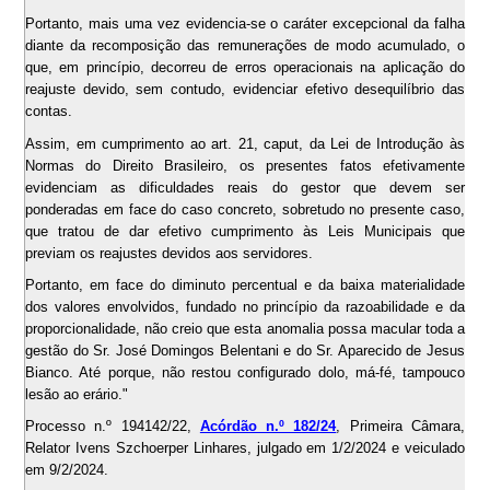
Portanto, mais uma vez evidencia-se o caráter excepcional da falha
diante da recomposição das remunerações de modo acumulado, o
que, em princípio, decorreu de erros operacionais na aplicação do
reajuste devido, sem contudo, evidenciar efetivo desequilíbrio das
contas.
Assim, em cumprimento ao art. 21, caput, da Lei de Introdução às
Normas do Direito Brasileiro, os presentes fatos efetivamente
evidenciam as dificuldades reais do gestor que devem ser
ponderadas em face do caso concreto, sobretudo no presente caso,
que tratou de dar efetivo cumprimento às Leis Municipais que
previam os reajustes devidos aos servidores.
Portanto, em face do diminuto percentual e da baixa materialidade
dos valores envolvidos, fundado no princípio da razoabilidade e da
proporcionalidade, não creio que esta anomalia possa macular toda a
gestão do Sr. José Domingos Belentani e do Sr. Aparecido de Jesus
Bianco. Até porque, não restou configurado dolo, má-fé, tampouco
lesão ao erário."
Processo n.º 194142/22,
Acórdão n.º 182/24
, Primeira Câmara,
Relator Ivens Szchoerper Linhares, julgado em 1/2/2024 e veiculado
em 9/2/2024.