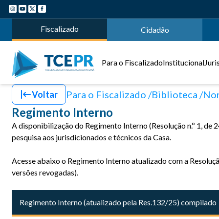
Fiscalizado
Cidadão
Para o Fiscalizado
Institucional
Juri
Para o Fiscalizado
Biblioteca
Nor
Voltar
Regimento Interno
A disponibilização do Regimento Interno (Resolução n.º 1, de
pesquisa aos jurisdicionados e técnicos da Casa.
Acesse abaixo o Regimento Interno atualizado com a Resolução
versões revogadas).
Regimento Interno (atualizado pela Res.132/25) compilado