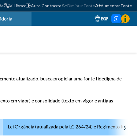
de
V-Libras
Auto Contraste
Diminuir Fonte
Aumentar Fonte
idoria
emente atualizado, busca propiciar uma fonte fidedigna de
exto em vigor) e consolidado (texto em vigor e antigas
›
Lei Orgância (atualizada pela LC 264/24) e Regimento Interno