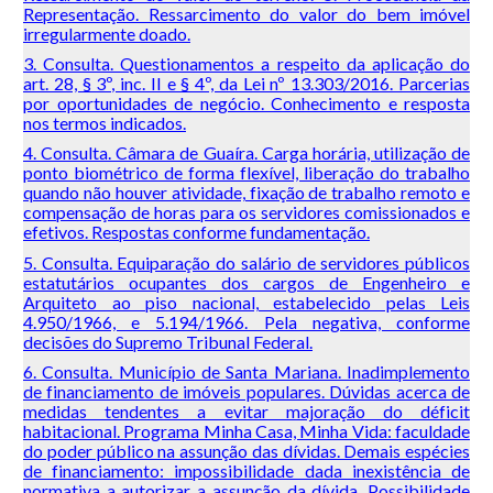
Representação. Ressarcimento do valor do bem imóvel
irregularmente doado.
3. Consulta. Questionamentos a respeito da aplicação do
art. 28, § 3º, inc. II e § 4º, da Lei nº 13.303/2016. Parcerias
por oportunidades de negócio. Conhecimento e resposta
nos termos indicados.
4. Consulta. Câmara de Guaíra. Carga horária, utilização de
ponto biométrico de forma flexível, liberação do trabalho
quando não houver atividade, fixação de trabalho remoto e
compensação de horas para os servidores comissionados e
efetivos. Respostas conforme fundamentação.
5. Consulta. Equiparação do salário de servidores públicos
estatutários ocupantes dos cargos de Engenheiro e
Arquiteto ao piso nacional, estabelecido pelas Leis
4.950/1966, e 5.194/1966. Pela negativa, conforme
decisões do Supremo Tribunal Federal.
6. Consulta. Município de Santa Mariana. Inadimplemento
de financiamento de imóveis populares. Dúvidas acerca de
medidas tendentes a evitar majoração do déficit
habitacional. Programa Minha Casa, Minha Vida: faculdade
do poder público na assunção das dívidas. Demais espécies
de financiamento: impossibilidade dada inexistência de
normativa a autorizar a assunção da dívida. Possibilidade