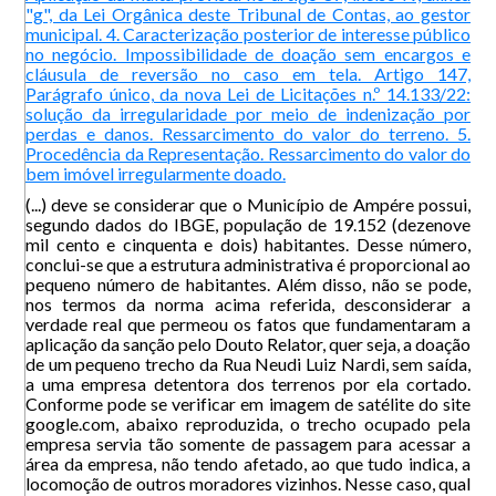
"g", da Lei Orgânica deste Tribunal de Contas, ao gestor
municipal. 4. Caracterização posterior de interesse público
no negócio. Impossibilidade de doação sem encargos e
cláusula de reversão no caso em tela. Artigo 147,
Parágrafo único, da nova Lei de Licitações n.º 14.133/22:
solução da irregularidade por meio de indenização por
perdas e danos. Ressarcimento do valor do terreno. 5.
Procedência da Representação. Ressarcimento do valor do
bem imóvel irregularmente doado.
(...) deve se considerar que o Município de Ampére possui,
segundo dados do IBGE, população de 19.152 (dezenove
mil cento e cinquenta e dois) habitantes. Desse número,
conclui-se que a estrutura administrativa é proporcional ao
pequeno número de habitantes. Além disso, não se pode,
nos termos da norma acima referida, desconsiderar a
verdade real que permeou os fatos que fundamentaram a
aplicação da sanção pelo Douto Relator, quer seja, a doação
de um pequeno trecho da Rua Neudi Luiz Nardi, sem saída,
a uma empresa detentora dos terrenos por ela cortado.
Conforme pode se verificar em imagem de satélite do site
google.com, abaixo reproduzida, o trecho ocupado pela
empresa servia tão somente de passagem para acessar a
área da empresa, não tendo afetado, ao que tudo indica, a
locomoção de outros moradores vizinhos. Nesse caso, qual