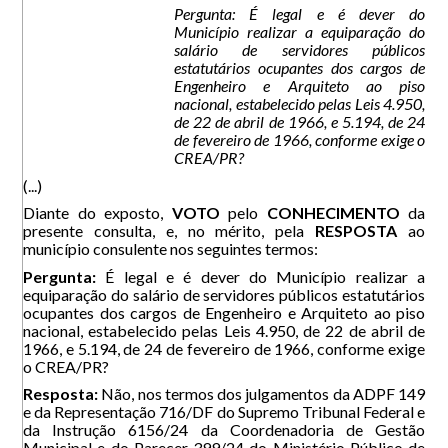
Pergunta: É legal e é dever do
Município realizar a equiparação do
salário de servidores públicos
estatutários ocupantes dos cargos de
Engenheiro e Arquiteto ao piso
nacional, estabelecido pelas Leis 4.950,
de 22 de abril de 1966, e 5.194, de 24
de fevereiro de 1966, conforme exige o
CREA/PR?
(...)
Diante do exposto,
VOTO
pelo
CONHECIMENTO
da
presente consulta, e, no mérito, pela
RESPOSTA
ao
município consulente nos seguintes termos:
Pergunta:
É legal e é dever do Município realizar a
equiparação do salário de servidores públicos estatutários
ocupantes dos cargos de Engenheiro e Arquiteto ao piso
nacional, estabelecido pelas Leis 4.950, de 22 de abril de
1966, e 5.194, de 24 de fevereiro de 1966, conforme exige
o CREA/PR?
Resposta:
Não, nos termos dos julgamentos da ADPF 149
e da Representação 716/DF do Supremo Tribunal Federal e
da Instrução 6156/24 da Coordenadoria de Gestão
Municipal e do Parecer 399/24 do Ministério Público de