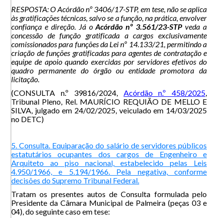
RESPOSTA: O Acórdão nº 3406/17-STP, em tese, não se aplica
às gratificações técnicas, salvo se a função, na prática, envolver
confiança e direção. Já o
Acórdão nº 3.561/23-STP
veda a
concessão de função gratificada a cargos exclusivamente
comissionados para funções da Lei nº 14.133/21, permitindo a
criação de funções gratificadas para agentes de contratação e
equipe de apoio quando exercidas por servidores efetivos do
quadro permanente do órgão ou entidade promotora da
licitação.
(CONSULTA n.º 39816/2024,
Acórdão n.º 458/2025
,
Tribunal Pleno, Rel. MAURÍCIO REQUIÃO DE MELLO E
SILVA, julgado em 24/02/2025, veiculado em 14/03/2025
no DETC)
5. Consulta. Equiparação do salário de servidores públicos
estatutários ocupantes dos cargos de Engenheiro e
Arquiteto ao piso nacional, estabelecido pelas Leis
4.950/1966, e 5.194/1966. Pela negativa, conforme
decisões do Supremo Tribunal Federal.
Tratam os presentes autos de Consulta formulada pelo
Presidente da Câmara Municipal de Palmeira (peças 03 e
04), do seguinte caso em tese: