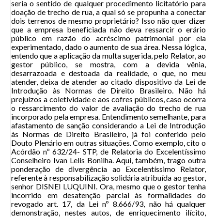
seria o sentido de qualquer procedimento licitatório para
doação de trecho de rua, a qual só se propunha a conectar
dois terrenos de mesmo proprietário? Isso não quer dizer
que a empresa beneficiada não deva ressarcir o erário
público em razão do acréscimo patrimonial por ela
experimentado, dado o aumento de sua área. Nessa lógica,
entendo que a aplicação da multa sugerida, pelo Relator, ao
gestor público, se mostra, com a devida vênia,
desarrazoada e destoada da realidade, o que, no meu
atender, deixa de atender ao citado dispositivo da Lei de
Introdução às Normas de Direito Brasileiro. Não há
prejuízos a coletividade e aos cofres públicos, caso ocorra
o ressarcimento do valor de avaliação do trecho de rua
incorporado pela empresa. Entendimento semelhante, para
afastamento de sanção considerando a Lei de Introdução
às Normas de Direito Brasileiro, já foi conferido pelo
Douto Plenário em outras situações. Como exemplo, cito o
Acórdão nº 632/24- STP, de Relatoria do Excelentíssimo
Conselheiro Ivan Lelis Bonilha. Aqui, também, trago outra
ponderação de divergência ao Excelentíssimo Relator,
referente à responsabilização solidária atribuída ao gestor,
senhor DISNEI LUQUINI. Ora, mesmo que o gestor tenha
incorrido em desatenção parcial às formalidades do
revogado art. 17, da Lei nº 8.666/93, não há qualquer
demonstração, nestes autos, de enriquecimento ilícito,