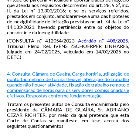
que atenda aos requisitos decorrentes do art. 28, § 3º, inc.
II, da Lei nº 13.303/2016; e se os serviços referidos,
prestados em conjunto, amoldarem-se a uma das hipóteses
de inexigibilidade de licitação previstas no art. 74 da Lei nº
14.133/2021, havendo pertinência entre os objetos do
consórcio e da inexigibilidade.
(CONSULTA n.º 412054/2023,
Acórdão n.º 408/2025
,
Tribunal Pleno, Rel. IVENS ZSCHOERPER LINHARES,
julgado em 24/02/2025, veiculado em 14/03/2025 no
DETC)
4. Consulta. Câmara de Guaíra. Carga horária, utilização de
ponto biométrico de forma flexível, liberação do trabalho
quando não houver atividade, fixação de trabalho remoto e
compensação de horas para os servidores comissionados e
efetivos. Respostas conforme fundamentação.
Tratam os presentes autos de Consulta encaminhada pelo
presidente da CÂMARA DE GUAÍRA, Sr. ADRIANO
CEZAR RICHTER, por meio da qual pretende que esta
Corte de Contas se manifeste, em tese, acerca dos
seguintes questionamentos: