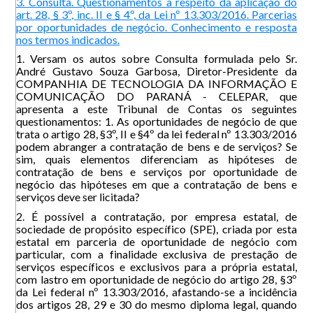
3. Consulta. Questionamentos a respeito da aplicação do
art. 28, § 3º, inc. II e § 4º, da Lei nº 13.303/2016. Parcerias
por oportunidades de negócio. Conhecimento e resposta
nos termos indicados.
1. Versam os autos sobre Consulta formulada pelo Sr.
André Gustavo Souza Garbosa, Diretor-Presidente da
COMPANHIA DE TECNOLOGIA DA INFORMAÇÃO E
COMUNICAÇÃO DO PARANÁ - CELEPAR, que
apresenta a este Tribunal de Contas os seguintes
questionamentos: 1. As oportunidades de negócio de que
trata o artigo 28, §3º, II e §4º da lei federal nº 13.303/2016
podem abranger a contratação de bens e de serviços? Se
sim, quais elementos diferenciam as hipóteses de
contratação de bens e serviços por oportunidade de
negócio das hipóteses em que a contratação de bens e
serviços deve ser licitada?
2. É possível a contratação, por empresa estatal, de
sociedade de propósito específico (SPE), criada por esta
estatal em parceria de oportunidade de negócio com
particular, com a finalidade exclusiva de prestação de
serviços específicos e exclusivos para a própria estatal,
com lastro em oportunidade de negócio do artigo 28, §3º
da Lei federal nº 13.303/2016, afastando-se a incidência
dos artigos 28, 29 e 30 do mesmo diploma legal, quando