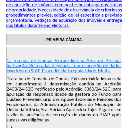
de aquisição de imóveis com posterior entrega dos títulos
de propriedade. Necessidade de observância de criteriosos
procedimentos prévios, edição de lei específica e previsão
orçamentária. Vedação de aquisição dos imóveis e entrega
dos títulos durante ano eleitoral.
PRIMEIRA CÂMARA
1. Tomada de Contas Extraordinária. Atos de Pessoal.
Inativação. Reiteradas diligências para correção de dados
inseridos no SIAP. Procedência. Irregularidade. Multa.
Trata-se de Tomada de Contas Extraordinária instaurada
em cumprimento à determinação contida no Acórdão
2403/24-S2C, retificado pelo Acórdão 3360/24-S2C, para
apuração da responsabilidade da gestora do Fundo para
Custeio Previdenciário das Aposentadorias e Pensões dos
Funcionários da Administração Pública do Município de
União da Vitória, Sra. Adriana Aparecida Tajes Pigatto, em
razão da ausência de correção de dados no SIAP após
sucessivas diligências.
(...)