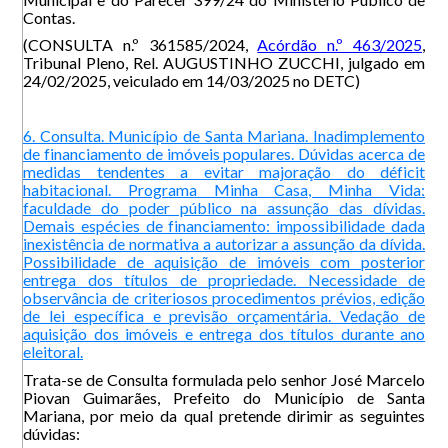
Contas.
(CONSULTA n.º 361585/2024,
Acórdão n.º 463/2025
,
Tribunal Pleno, Rel. AUGUSTINHO ZUCCHI, julgado em
24/02/2025, veiculado em 14/03/2025 no DETC)
6. Consulta. Município de Santa Mariana. Inadimplemento
de financiamento de imóveis populares. Dúvidas acerca de
medidas tendentes a evitar majoração do déficit
habitacional. Programa Minha Casa, Minha Vida:
faculdade do poder público na assunção das dívidas.
Demais espécies de financiamento: impossibilidade dada
inexistência de normativa a autorizar a assunção da dívida.
Possibilidade de aquisição de imóveis com posterior
entrega dos títulos de propriedade. Necessidade de
observância de criteriosos procedimentos prévios, edição
de lei específica e previsão orçamentária. Vedação de
aquisição dos imóveis e entrega dos títulos durante ano
eleitoral.
Trata-se de Consulta formulada pelo senhor José Marcelo
Piovan Guimarães, Prefeito do Município de Santa
Mariana, por meio da qual pretende dirimir as seguintes
dúvidas: