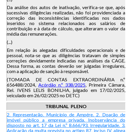
Da análise dos autos de inativação, verifica-se que, após
sucessivas diligências realizadas, não foi providenciada a
correção das inconsistências identificadas nos dados
inseridos no sistema relacionados aos salários de
contribuição e à data de cálculo, que alteraram o valor da
média das remunerações.
(...)
Em relação às alegadas dificuldades operacionais e de
pessoal, nota-se que as diligências tratavam de simples
correções devidamente indicadas nas análises da CAGE.
Dessa forma, as contas deverão ser julgadas irregulares,
com a aplicação de sanção à responsável.
(TOMADA DE CONTAS EXTRAORDINÁRIA n.º
656488/2024,
Acórdão n.º 338/2025
, Primeira Câmara,
Rel. IVENS LELIS BONILHA, julgado em 17/02/2025,
veiculado em 26/02/2025 no DETC)
TRIBUNAL PLENO
2. Representação. Município de Ampére. 2. Doação de
imóvel público a empresa privada. Inobservância do
disposto no art. 17 da Lei n.º 8.666/93. Irregularidade. 3.
Aplicação da multa prevista no artigo 87, inciso IV, alínea