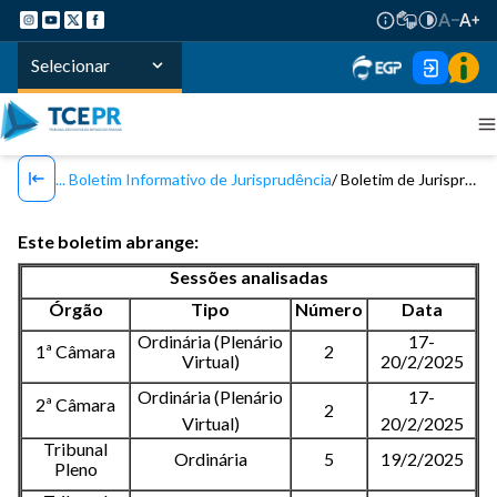
Selecionar
Boletim Informativo de Jurisprudência
Boletim de Jurisprudência TCE/PR - Nº 161 / 2025
Este boletim abrange:
Sessões analisadas
Órgão
Tipo
Número
Data
Ordinária (Plenário
17-
1ª Câmara
2
Virtual)
20/2/2025
Ordinária (Plenário
17-
2ª Câmara
2
Virtual)
20/2/2025
Tribunal
Ordinária
5
19/2/2025
Pleno