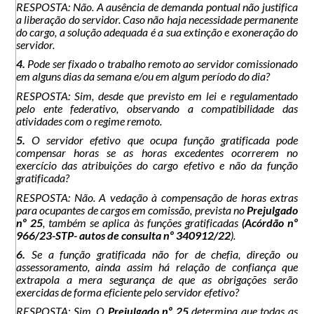
RESPOSTA: Não. A ausência de demanda pontual não justifica
a liberação do servidor. Caso não haja necessidade permanente
do cargo, a solução adequada é a sua extinção e exoneração do
servidor.
4.
Pode ser fixado o trabalho remoto ao servidor comissionado
em alguns dias da semana e/ou em algum período do dia?
RESPOSTA: Sim, desde que previsto em lei e regulamentado
pelo ente federativo, observando a compatibilidade das
atividades com o regime remoto.
5.
O servidor efetivo que ocupa função gratificada pode
compensar horas se as horas excedentes ocorrerem no
exercício das atribuições do cargo efetivo e não da função
gratificada?
RESPOSTA: Não. A vedação à compensação de horas extras
para ocupantes de cargos em comissão, prevista no
Prejulgado
nº 25
, também se aplica às funções gratificadas
(Acórdão nº
966/23-STP- autos de consulta nº 340912/22
).
6.
Se a função gratificada não for de chefia, direção ou
assessoramento, ainda assim há relação de confiança que
extrapola a mera segurança de que as obrigações serão
exercidas de forma eficiente pelo servidor efetivo?
RESPOSTA: Sim. O
Prejulgado nº 25
determina que todas as