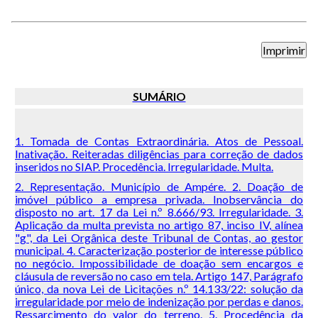
SUMÁRIO
1. Tomada de Contas Extraordinária. Atos de Pessoal.
Inativação. Reiteradas diligências para correção de dados
inseridos no SIAP. Procedência. Irregularidade. Multa.
2. Representação. Município de Ampére. 2. Doação de
imóvel público a empresa privada. Inobservância do
disposto no art. 17 da Lei n.º 8.666/93. Irregularidade. 3.
Aplicação da multa prevista no artigo 87, inciso IV, alínea
"g", da Lei Orgânica deste Tribunal de Contas, ao gestor
municipal. 4. Caracterização posterior de interesse público
no negócio. Impossibilidade de doação sem encargos e
cláusula de reversão no caso em tela. Artigo 147, Parágrafo
único, da nova Lei de Licitações n.º 14.133/22: solução da
irregularidade por meio de indenização por perdas e danos.
Ressarcimento do valor do terreno. 5. Procedência da