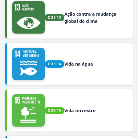
Ação contra a mudança
ODS 13
global do clima
Vida na água
ODS 14
Vida terrestre
ODS 15