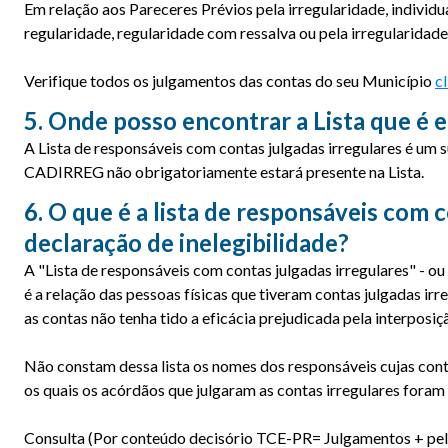
Em relação aos Pareceres Prévios pela irregularidade, indivi
regularidade, regularidade com ressalva ou pela irregularidad
Verifique todos os julgamentos das contas do seu Município
c
5. Onde posso encontrar a Lista que é e
A Lista de responsáveis com contas julgadas irregulares é um
CADIRREG não obrigatoriamente estará presente na Lista.
6. O que é a lista de responsáveis com 
declaração de inelegibilidade?
A "Lista de responsáveis com contas julgadas irregulares" - ou 
é a relação das pessoas físicas que tiveram contas julgadas ir
as contas não tenha tido a eficácia prejudicada pela interposiç
Não constam dessa lista os nomes dos responsáveis cujas cont
os quais os acórdãos que julgaram as contas irregulares foram
Consulta (Por conteúdo decisório TCE-PR= Julgamentos + pela