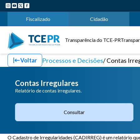
Fiscalizado
Cidadão
Transparência do TCE-PR
Transpar
Processos e Decisões
Contas Irre
Voltar
Contas Irregulares
Relatório de contas irregulares.
Consultar
O Cadastro de Irregularidades (CADIRREG) é um relatório que r