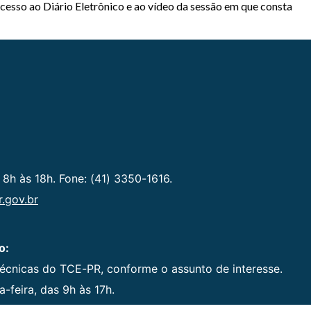
acesso ao Diário Eletrônico e ao vídeo da sessão em que consta
 8h às 18h. Fone: (41) 3350-1616.
.gov.br
o:
técnicas do TCE-PR, conforme o assunto de interesse.
-feira, das 9h às 17h.
1750.