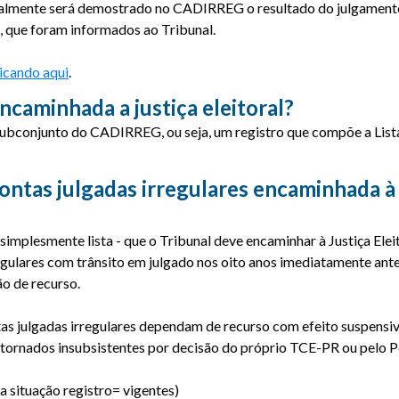
dualmente será demostrado no CADIRREG o resultado do julgamento 
e, que foram informados ao Tribunal.
licando aqui
.
ncaminhada a justiça eleitoral?
 subconjunto do CADIRREG, ou seja, um registro que compõe a Lis
contas julgadas irregulares encaminhada à J
simplesmente lista - que o Tribunal deve encaminhar à Justiça Eleit
regulares com trânsito em julgado nos oito anos imediatamente anter
ão de recurso.
as julgadas irregulares dependam de recurso com efeito suspensi
 tornados insubsistentes por decisão do próprio TCE-PR ou pelo P
 situação registro= vigentes)