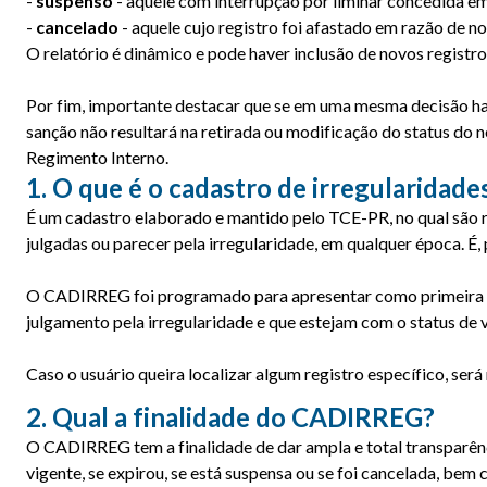
-
suspenso
- aquele com interrupção por liminar concedida em 
-
cancelado
- aquele cujo registro foi afastado em razão de no
O relatório é dinâmico e pode haver inclusão de novos registr
Por fim, importante destacar que se em uma mesma decisão hav
sanção não resultará na retirada ou modificação do status do 
Regimento Interno.
1. O que é o cadastro de irregularidad
É um cadastro elaborado e mantido pelo TCE-PR, no qual são re
julgadas ou parecer pela irregularidade, em qualquer época. É, 
O CADIRREG foi programado para apresentar como primeira cons
julgamento pela irregularidade e que estejam com o status de 
Caso o usuário queira localizar algum registro específico, será n
2. Qual a finalidade do CADIRREG?
O CADIRREG tem a finalidade de dar ampla e total transparênci
vigente, se expirou, se está suspensa ou se foi cancelada, be