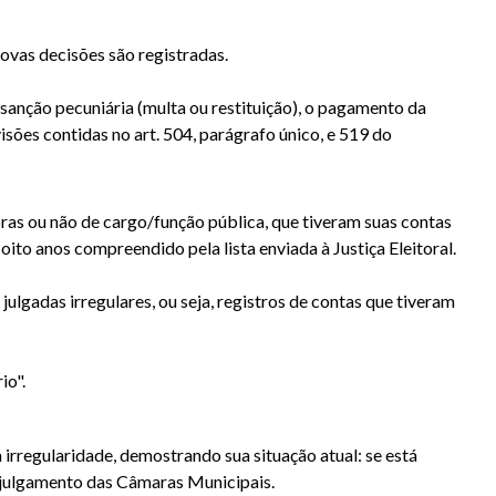
novas decisões são registradas.
sanção pecuniária (multa ou restituição), o pagamento da
sões contidas no art. 504, parágrafo único, e 519 do
oras ou não de cargo/função pública, que tiveram suas contas
oito anos compreendido pela lista enviada à Justiça Eleitoral.
gadas irregulares, ou seja, registros de contas que tiveram
io".
irregularidade, demostrando sua situação atual: se está
o julgamento das Câmaras Municipais.