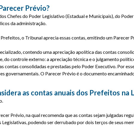
 Parecer Prévio?
 dos Chefes do Poder Legislativo (Estadual e Municipais), do Poder 
licos da administração.
Prefeitos, o Tribunal aprecia essas contas, emitindo um Parecer Pr
cializado, contendo uma apreciação apolítica das contas consolida
e, do controle externo: a apreciação técnica e o julgamento políti
das contas consolidadas e prestadas pelo Poder Executivo. Por ess
eres governamentais. O Parecer Prévio é o documento encaminhado
sidera as contas anuais dos Prefeitos na L
o.
er Prévio, na qual recomenda que as contas sejam julgadas regul
as Legislativas, podendo ser derrubado por dois terços de seus me