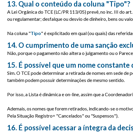
13. Qual o conteúdo da coluna "Tipo"?
A Lei Orgânica do TCE (LC/PR 113/05) prevê, no inc. III do art
ou regulamentar; desfalque ou desvio de dinheiro, bens ou valor
Na coluna "
Tipo
" é explicitado em qual (ou quais) das referi
14. O cumprimento de uma sanção excl
Não, porque o pagamento não altera o julgamento ou o Parecer 
15. É possível que um nome constante da
Sim. O TCE pode determinar a retirada de nomes em sede de pe
também podem possuir determinações de mesmo sentido.
Por isso, a Lista é dinâmica e on-line, assim que a Coordenad
Ademais, os nomes que forem retirados, indicando-se o motivo 
Pela Situação Registro= "Cancelados" ou "Suspensos").
16. É possível acessar a íntegra da de