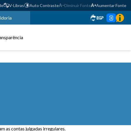
de
V-Libras
Auto Contraste
Diminuir Fonte
Aumentar Fonte
idoria
ansparência
m as contas julgadas irregulares.