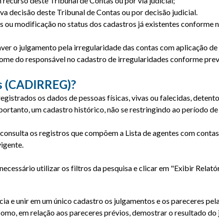
recurso deste Tribunal de Contas ou por via judicial;
va decisão deste Tribunal de Contas ou por decisão judicial.
os ou modificação no status dos cadastros já existentes conforme 
er o julgamento pela irregularidade das contas com aplicação de 
nome do responsável no cadastro de irregularidades conforme previ
es (CADIRREG)?
gistrados os dados de pessoas físicas, vivas ou falecidas, detent
portanto, um cadastro histórico, não se restringindo ao período de 
ulta os registros que compõem a Lista de agentes com contas jul
vigente.
ecessário utilizar os filtros da pesquisa e clicar em "Exibir Relatór
a e unir em um único cadastro os julgamentos e os pareceres pela 
m como, em relação aos pareceres prévios, demostrar o resultado d