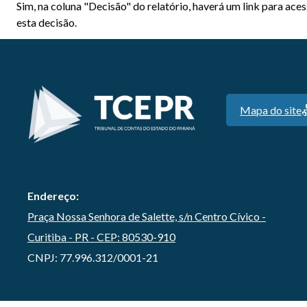
Sim, na coluna "Decisão" do relatório, haverá um link para ac
esta decisão.
Mapa do site
Endereço:
Praça Nossa Senhora de Salette, s/n Centro Cívico -
Curitiba - PR - CEP: 80530-910
CNPJ: 77.996.312/0001-21