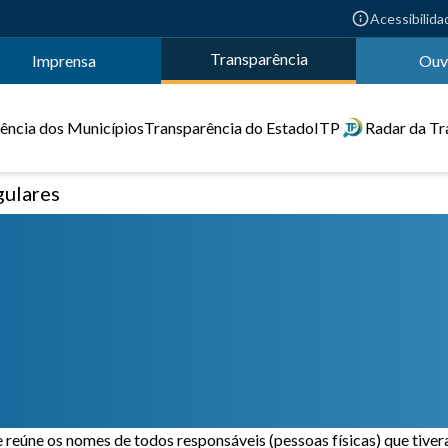
Acessibilida
Transparência
Imprensa
Ouv
ência dos Municípios
Transparência do Estado
ITP
Radar da Tr
gulares
eúne os nomes de todos responsáveis (pessoas físicas) que tivera