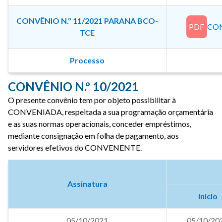
CONVÊNIO N.º 11/2021 PARANA BCO-
PDF
CON
TCE
Processo
CONVÊNIO N.º 10/2021
O presente convênio tem por objeto possibilitar à
CONVENIADA, respeitada a sua programação orçamentária
e as suas normas operacionais, conceder empréstimos,
mediante consignação em folha de pagamento, aos
servidores efetivos do CONVENENTE.
Assinatura
Início
05/10/2021
05/10/20