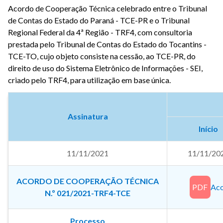
Acordo de Cooperação Técnica celebrado entre o Tribunal
de Contas do Estado do Paraná - TCE-PR e o Tribunal
Regional Federal da 4ª Região - TRF4, com consultoria
prestada pelo Tribunal de Contas do Estado do Tocantins -
TCE-TO, cujo objeto consiste na cessão, ao TCE-PR, do
direito de uso do Sistema Eletrônico de Informações - SEI,
criado pelo TRF4, para utilização em base única.
Assinatura
Início
11/11/2021
11/11/20
ACORDO DE COOPERAÇÃO TÉCNICA
PDF
Aco
N.º 021/2021-TRF4-TCE
Processo