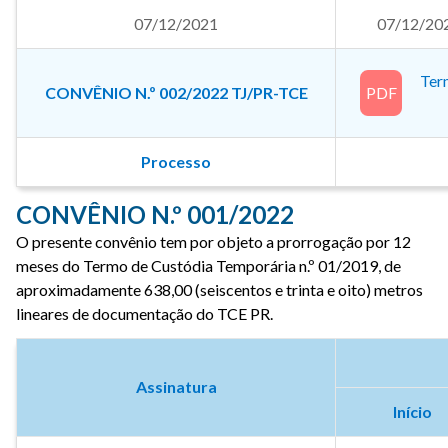
07/12/2021
07/12/20
Ter
CONVÊNIO N.º 002/2022 TJ/PR-TCE
PDF
Processo
CONVÊNIO N.º 001/2022
O presente convênio tem por objeto a prorrogação por 12
meses do Termo de Custódia Temporária n.º 01/2019, de
aproximadamente 638,00 (seiscentos e trinta e oito) metros
lineares de documentação do TCE PR.
Assinatura
Início