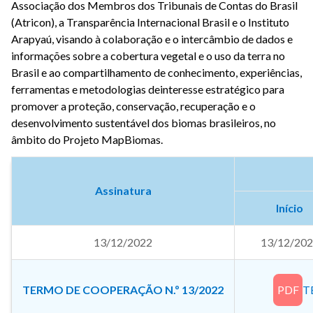
Associação dos Membros dos Tribunais de Contas do Brasil
(Atricon), a Transparência Internacional Brasil e o Instituto
Arapyaú, visando à colaboração e o intercâmbio de dados e
informações sobre a cobertura vegetal e o uso da terra no
Brasil e ao compartilhamento de conhecimento, experiências,
ferramentas e metodologias deinteresse estratégico para
promover a proteção, conservação, recuperação e o
desenvolvimento sustentável dos biomas brasileiros, no
âmbito do Projeto MapBiomas.
Assinatura
Início
13/12/2022
13/12/20
TERMO DE COOPERAÇÃO N.º 13/2022
PDF
T