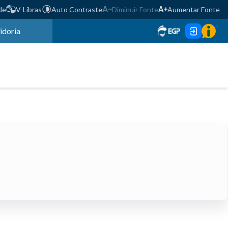
de
V-Libras
Auto Contraste
Diminuir Fonte
Aumentar Fonte
idoria