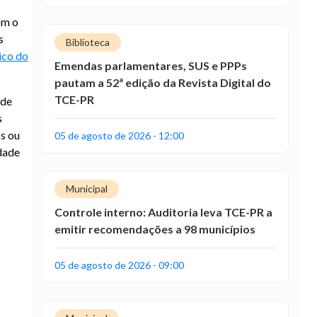
om o
s
Biblioteca
ico do
Emendas parlamentares, SUS e PPPs
pautam a 52ª edição da Revista Digital do
TCE-PR
 de
s
s ou
05 de agosto de 2026 - 12:00
dade
Municipal
Controle interno: Auditoria leva TCE-PR a
emitir recomendações a 98 municípios
05 de agosto de 2026 - 09:00