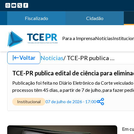
Fiscalizado
Cidadão
Para a Imprensa
Notícias
Institucio
Notícias
TCE-PR publica edital de ciência para eliminação de documentos físicos
Voltar
TCE-PR publica edital de ciência para elimin
Publicação foi feita no Diário Eletrônico da Corte veiculad
processos têm 45 dias, a partir de 7 de julho, para fazer ped
Institucional
07 de julho de 2026 - 17:00
Em cu