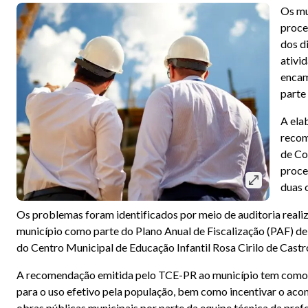
Os mu
proce
dos d
ativi
encam
parte
A ela
recom
de Co
proce
duas 
Os problemas foram identificados por meio de auditoria real
município como parte do Plano Anual de Fiscalização (PAF) de 
do Centro Municipal de Educação Infantil Rosa Cirilo de Castr
A recomendação emitida pelo TCE-PR ao município tem como ob
para o uso efetivo pela população, bem como incentivar o ac
obras públicas municipais por parte da equipe técnica da prefe