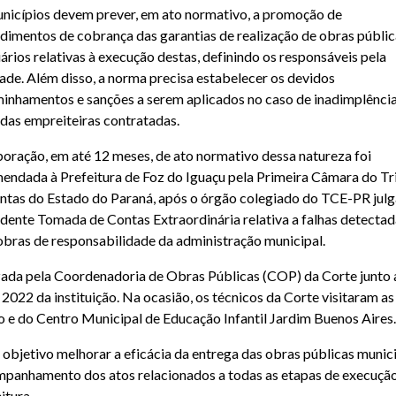
nicípios devem prever, em ato normativo, a promoção de
dimentos de cobrança das garantias de realização de obras públic
iários relativas à execução destas, definindo os responsáveis pela
dade. Além disso, a norma precisa estabelecer os devidos
inhamentos e sanções a serem aplicados no caso de inadimplênci
 das empreiteiras contratadas.
boração, em até 12 meses, de ato normativo dessa natureza foi
endada à Prefeitura de Foz do Iguaçu pela Primeira Câmara do Tr
ntas do Estado do Paraná, após o órgão colegiado do TCE-PR julg
dente Tomada de Contas Extraordinária relativa a falhas detecta
obras de responsabilidade da administração municipal.
izada pela Coordenadoria de Obras Públicas (COP) da Corte junto 
2022 da instituição. Na ocasião, os técnicos da Corte visitaram as
o e do Centro Municipal de Educação Infantil Jardim Buenos Aires.
jetivo melhorar a eficácia da entrega das obras públicas munic
ompanhamento dos atos relacionados a todas as etapas de execuçã
itura.