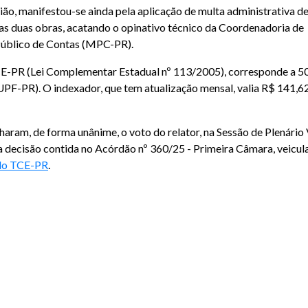
ião, manifestou-se ainda pela aplicação de multa administrativa d
das duas obras, acatando o opinativo técnico da Coordenadoria de
Público de Contas (MPC-PR).
 TCE-PR (Lei Complementar Estadual nº 113/2005), corresponde a 5
UPF-PR). O indexador, que tem atualização mensal, valia R$ 141,6
m, de forma unânime, o voto do relator, na Sessão de Plenário 
 a decisão contida no Acórdão nº 360/25 - Primeira Câmara, veicul
 do TCE-PR
.