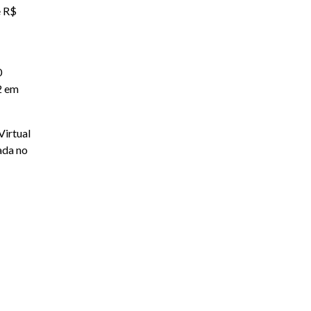
e R$
0
2 em
Virtual
ada no