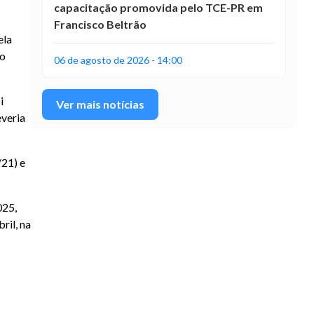
capacitação promovida pelo TCE-PR em
Francisco Beltrão
ela
do
06 de agosto de 2026 - 14:00
i
Ver mais notícias
everia
/21) e
025,
ril, na