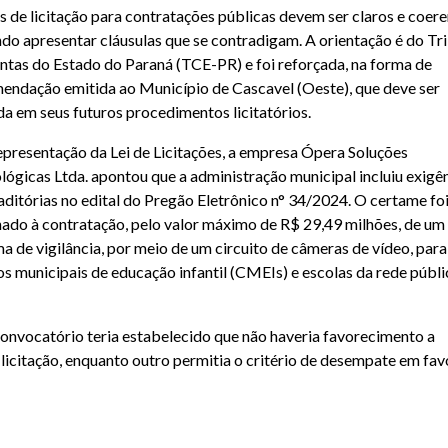
is de licitação para contratações públicas devem ser claros e coere
ndo apresentar cláusulas que se contradigam. A orientação é do Tr
ntas do Estado do Paraná (TCE-PR) e foi reforçada, na forma de
endação emitida ao Município de Cascavel (Oeste), que deve ser
da em seus futuros procedimentos licitatórios.
presentação da Lei de Licitações, a empresa Ópera Soluções
lógicas Ltda. apontou que a administração municipal incluiu exigê
aditórias no edital do Pregão Eletrônico n° 34/2024. O certame fo
nado à contratação, pelo valor máximo de R$ 29,49 milhões, de um
ma de vigilância, por meio de um circuito de câmeras de vídeo, para
os municipais de educação infantil (CMEIs) e escolas da rede públi
onvocatório teria estabelecido que não haveria favorecimento a
icitação, enquanto outro permitia o critério de desempate em fav