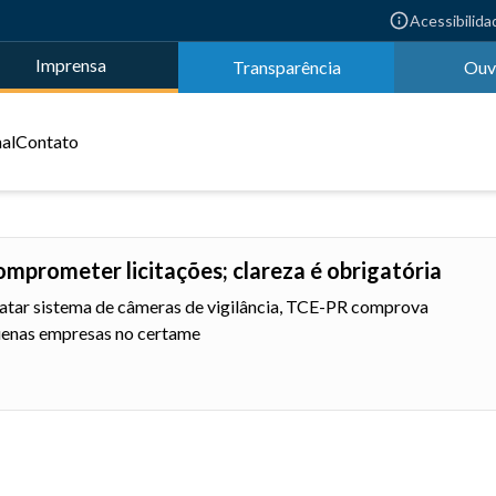
Acessibilida
Imprensa
Transparência
Ouv
nal
Contato
omprometer licitações; clareza é obrigatória
ratar sistema de câmeras de vigilância, TCE-PR comprova
uenas empresas no certame