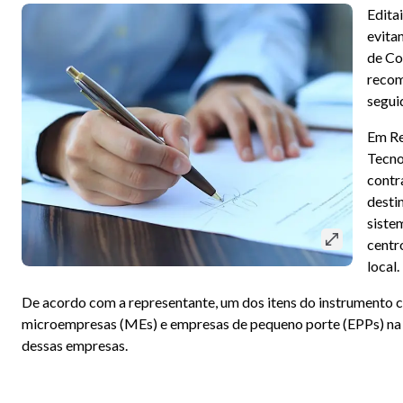
Edita
evita
de Co
recom
segui
Em Re
Tecno
contr
desti
siste
centr
local.
De acordo com a representante, um dos itens do instrumento c
microempresas (MEs) e empresas de pequeno porte (EPPs) na l
dessas empresas.