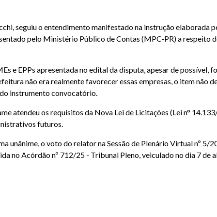
cchi, seguiu o entendimento manifestado na instrução elaborada p
entado pelo Ministério Público de Contas (MPC-PR) a respeito 
Es e EPPs apresentada no edital da disputa, apesar de possível, fo
efeitura não era realmente favorecer essas empresas, o item não d
a do instrumento convocatório.
me atendeu os requisitos da Nova Lei de Licitações (Lei n° 14.133
istrativos futuros.
unânime, o voto do relator na Sessão de Plenário Virtual nº 5/2
a no Acórdão nº 712/25 - Tribunal Pleno, veiculado no dia 7 de ab