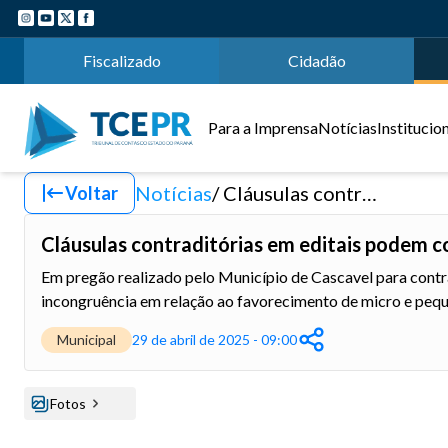
Fiscalizado
Cidadão
Para a Imprensa
Notícias
Institucio
Notícias
Cláusulas contraditórias em editais podem comprometer licitações; clareza é obrigatória
Voltar
Cláusulas contraditórias em editais podem c
Em pregão realizado pelo Município de Cascavel para cont
incongruência em relação ao favorecimento de micro e peq
Municipal
29 de abril de 2025 - 09:00
Fotos