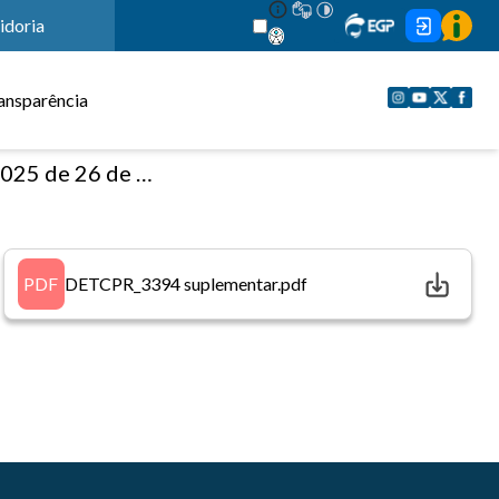
idoria
ansparência
e fevereiro de 2025
PDF
DETCPR_3394 suplementar.pdf