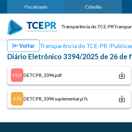
Fiscalizado
Cidadão
Transparência do TCE-PR
Transpar
Transparência do TCE-PR
Publicaç
Voltar
Diário Eletrônico 3394/2025 de 26 de 
PDF
DETCPR_3394.pdf
P7S
DETCPR_3394 suplementar.p7s