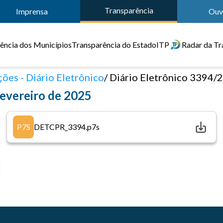
Transparência
Imprensa
Ouv
ência dos Municípios
Transparência do Estado
ITP
Radar da Tr
ões - Diário Eletrônico
Diário Eletrônico 3394/2025 de 26 d
fevereiro de 2025
P7S
DETCPR_3394.p7s