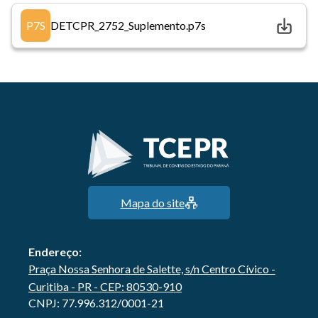
P7S
DETCPR_2752_Suplemento.p7s
Mapa do site
Endereço:
Praça Nossa Senhora de Salette, s/n Centro Cívico -
Curitiba - PR - CEP: 80530-910
CNPJ: 77.996.312/0001-21